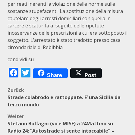
per reati inerenti la violazione delle norme sulle
sostanze stupefacenti. La sostituzione della misura
cautelare degli arresti domiciliari con quella in
carcere è scaturita a seguito delle ripetute
inosservanze delle prescrizioni a cui era sottoposto il
soggetto. L’arrestato è stato tradotto presso casa
circondariale di Rebibbia.
condividi su:
Facebook
Twitter
Share
Post
Beitragsnavigation
Zurück
Strade colabrodo e rattoppate. E’ una Sicilia da
terzo mondo
Weiter
Stefano Buffagni (vice MISE) a 24Mattino su
Radio 24: “Autostrade si sente intoccabile” –