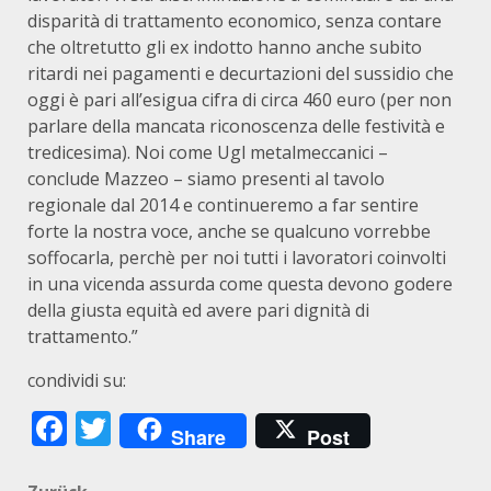
disparità di trattamento economico, senza contare
che oltretutto gli ex indotto hanno anche subito
ritardi nei pagamenti e decurtazioni del sussidio che
oggi è pari all’esigua cifra di circa 460 euro (per non
parlare della mancata riconoscenza delle festività e
tredicesima). Noi come Ugl metalmeccanici –
conclude Mazzeo – siamo presenti al tavolo
regionale dal 2014 e continueremo a far sentire
forte la nostra voce, anche se qualcuno vorrebbe
soffocarla, perchè per noi tutti i lavoratori coinvolti
in una vicenda assurda come questa devono godere
della giusta equità ed avere pari dignità di
trattamento.”
condividi su:
Facebook
Twitter
Share
Post