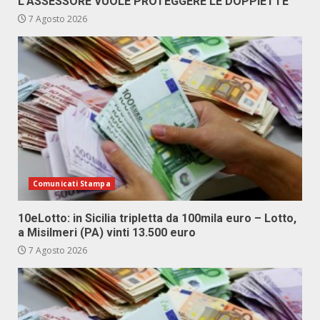
L’ASSESSORE VUOLE PROTEGGERE LE DOPPIETTE”
7 Agosto 2026
Comunicati Stampa
10eLotto: in Sicilia tripletta da 100mila euro – Lotto,
a Misilmeri (PA) vinti 13.500 euro
7 Agosto 2026