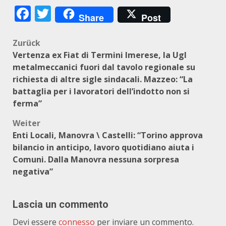
Facebook
Twitter
Share
Post
Beitragsnavigation
Zurück
Vertenza ex Fiat di Termini Imerese, la Ugl
metalmeccanici fuori dal tavolo regionale su
richiesta di altre sigle sindacali. Mazzeo: “La
battaglia per i lavoratori dell’indotto non si
ferma”
Weiter
Enti Locali, Manovra \ Castelli: “Torino approva
bilancio in anticipo, lavoro quotidiano aiuta i
Comuni. Dalla Manovra nessuna sorpresa
negativa”
Lascia un commento
Devi essere
connesso
per inviare un commento.