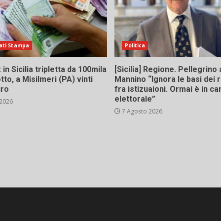
ati Stampa
Politica
in Sicilia tripletta da 100mila
[Sicilia] Regione. Pellegrino 
tto, a Misilmeri (PA) vinti
Mannino “Ignora le basi dei 
uro
fra istizuaioni. Ormai è in 
elettorale”
 2026
7 Agosto 2026