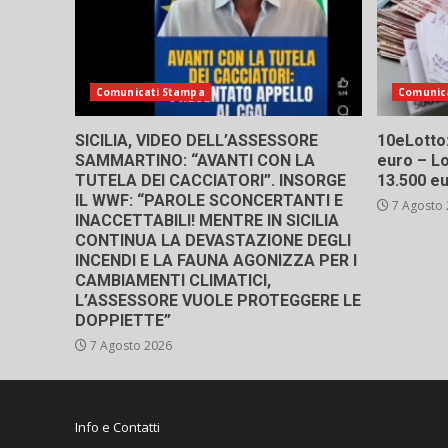
Comunicati Stampa
Comunic
SICILIA, VIDEO DELL’ASSESSORE
10eLotto: 
SAMMARTINO: “AVANTI CON LA
euro – Lo
TUTELA DEI CACCIATORI”. INSORGE
13.500 e
IL WWF: “PAROLE SCONCERTANTI E
7 Agosto
INACCETTABILI! MENTRE IN SICILIA
CONTINUA LA DEVASTAZIONE DEGLI
INCENDI E LA FAUNA AGONIZZA PER I
CAMBIAMENTI CLIMATICI,
L’ASSESSORE VUOLE PROTEGGERE LE
DOPPIETTE”
7 Agosto 2026
Info e Contatti