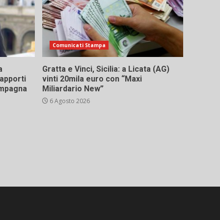
Comunicati Stampa
a
Gratta e Vinci, Sicilia: a Licata (AG)
rapporti
vinti 20mila euro con “Maxi
campagna
Miliardario New”
6 Agosto 2026