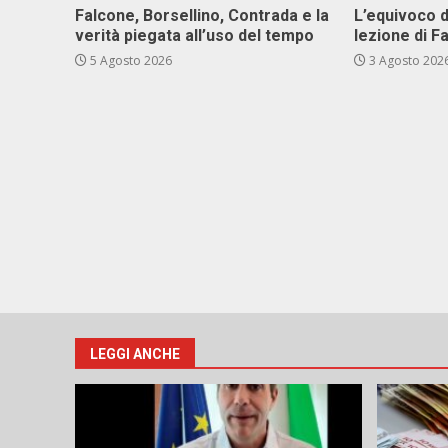
Falcone, Borsellino, Contrada e la
L’equivoco d
verità piegata all’uso del tempo
lezione di F
5 Agosto 2026
3 Agosto 202
LEGGI ANCHE