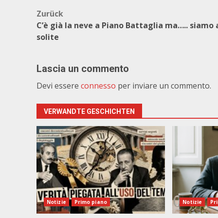
Beitragsnavigation
Zurück
C’è già la neve a Piano Battaglia ma….. siamo 
solite
Lascia un commento
Devi essere
connesso
per inviare un commento.
VERWANDTE GESCHICHTEN
Notizie
Primo piano
Notizie
Pr