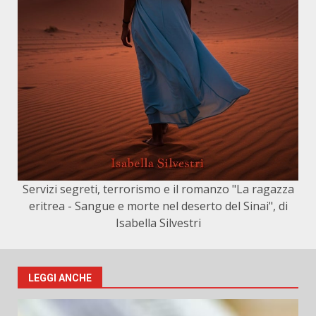
Servizi segreti, terrorismo e il romanzo "La ragazza
eritrea - Sangue e morte nel deserto del Sinai", di
Isabella Silvestri
LEGGI ANCHE