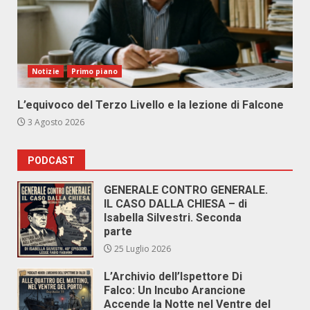
Notizie
Primo piano
L’equivoco del Terzo Livello e la lezione di Falcone
3 Agosto 2026
PODCAST
GENERALE CONTRO GENERALE.
IL CASO DALLA CHIESA – di
Isabella Silvestri. Seconda
parte
25 Luglio 2026
L’Archivio dell’Ispettore Di
Falco: Un Incubo Arancione
Accende la Notte nel Ventre del