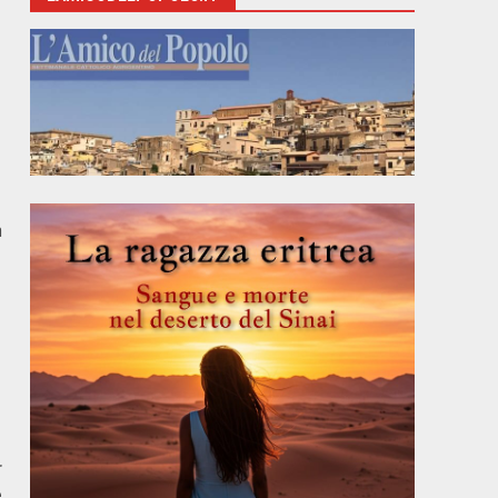
a
r
e