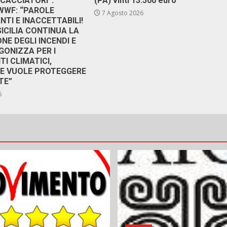
 CACCIATORI”.
(PA) vinti 13.500 euro
 WWF: “PAROLE
7 Agosto 2026
TI E INACCETTABILI!
SICILIA CONTINUA LA
NE DEGLI INCENDI E
GONIZZA PER I
I CLIMATICI,
RE VUOLE PROTEGGERE
TE”
6