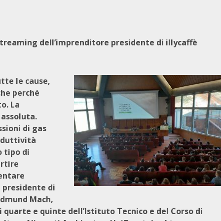
streaming dell’imprenditore presidente di illycaffè
tte le cause,
che perché
o. La
 assoluta.
sioni di gas
oduttività
 tipo di
rtire
ventare
, presidente di
e Edmund Mach,
i quarte e quinte dell’Istituto Tecnico e del Corso di