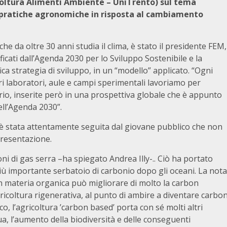
icoltura Alimenti Ambiente – UniTrento) sul tema
ri pratiche agronomiche in risposta al cambiamento
e da oltre 30 anni studia il clima, è stato il presidente FEM,
ficati dall’Agenda 2030 per lo Sviluppo Sostenibile e la
fica strategia di sviluppo, in un “modello” applicato. “Ogni
ri laboratori, aule e campi sperimentali lavoriamo per
orio, inserite però in una prospettiva globale che è appunto
dell’Agenda 2030”.
, è stata attentamente seguita dal giovane pubblico che non
presentazione.
ni di gas serra –ha spiegato Andrea Illy-.. Ciò ha portato
ù importante serbatoio di carbonio dopo gli oceani. La nota
con materia organica può migliorare di molto la carbon
ricoltura rigenerativa, al punto di ambire a diventare carbo
o, l’agricoltura ’carbon based’ porta con sé molti altri
qua, l’aumento della biodiversità e delle conseguenti