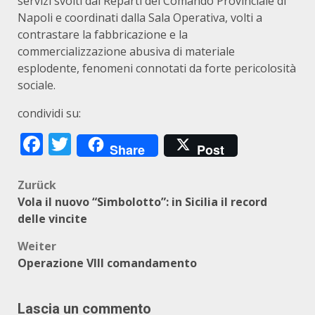
servizi svolti dai Reparti del Comando Provinciale di
Napoli e coordinati dalla Sala Operativa, volti a
contrastare la fabbricazione e la
commercializzazione abusiva di materiale
esplodente, fenomeni connotati da forte pericolosità
sociale.
condividi su:
Facebook
Twitter
Share
Post
Beitragsnavigation
Zurück
Vola il nuovo “Simbolotto”: in Sicilia il record
delle vincite
Weiter
Operazione VIII comandamento
Lascia un commento