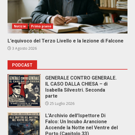
Notizie
Primo piano
L’equivoco del Terzo Livello e la lezione di Falcone
3 Agosto 2026
PODCAST
GENERALE CONTRO GENERALE.
IL CASO DALLA CHIESA – di
Isabella Silvestri. Seconda
parte
25 Luglio 2026
L’Archivio dell’Ispettore Di
Falco: Un Incubo Arancione
Accende la Notte nel Ventre del
Porto (Capitolo 33)