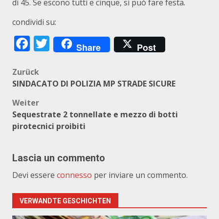
di 45. Se escono tutti e cinque, si può fare festa.
condividi su:
Facebook
Twitter
Share
Post
Beitragsnavigation
Zurück
SINDACATO DI POLIZIA MP STRADE SICURE
Weiter
Sequestrate 2 tonnellate e mezzo di botti
pirotecnici proibiti
Lascia un commento
Devi essere
connesso
per inviare un commento.
VERWANDTE GESCHICHTEN