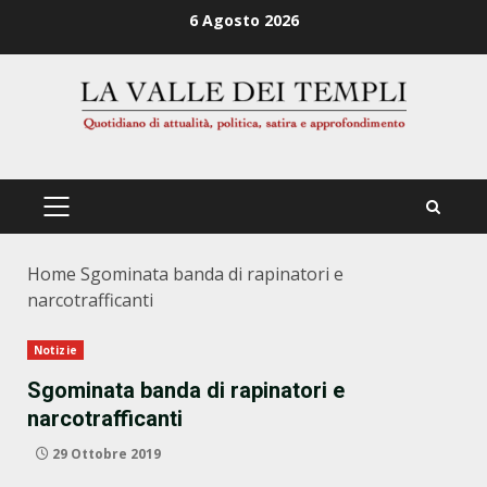
Zum
6 Agosto 2026
Inhalt
springen
PRIMÄRES
MENÜ
Home
Sgominata banda di rapinatori e
narcotrafficanti
Notizie
Sgominata banda di rapinatori e
narcotrafficanti
29 Ottobre 2019