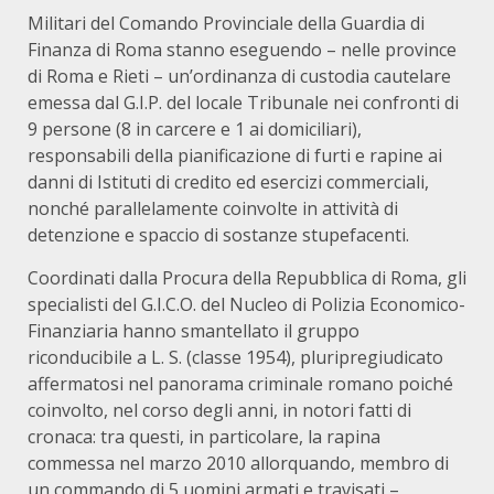
Militari del Comando Provinciale della Guardia di
Finanza di Roma stanno eseguendo – nelle province
di Roma e Rieti – un’ordinanza di custodia cautelare
emessa dal G.I.P. del locale Tribunale nei confronti di
9 persone (8 in carcere e 1 ai domiciliari),
responsabili della pianificazione di furti e rapine ai
danni di Istituti di credito ed esercizi commerciali,
nonché parallelamente coinvolte in attività di
detenzione e spaccio di sostanze stupefacenti.
Coordinati dalla Procura della Repubblica di Roma, gli
specialisti del G.I.C.O. del Nucleo di Polizia Economico-
Finanziaria hanno smantellato il gruppo
riconducibile a L. S. (classe 1954), pluripregiudicato
affermatosi nel panorama criminale romano poiché
coinvolto, nel corso degli anni, in notori fatti di
cronaca: tra questi, in particolare, la rapina
commessa nel marzo 2010 allorquando, membro di
un commando di 5 uomini armati e travisati –