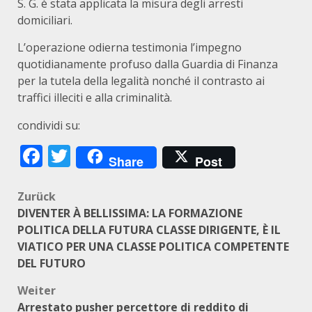
S. G. è stata applicata la misura degli arresti
domiciliari.
L’operazione odierna testimonia l’impegno
quotidianamente profuso dalla Guardia di Finanza
per la tutela della legalità nonché il contrasto ai
traffici illeciti e alla criminalità.
condividi su:
Facebook
Twitter
Share
Post
Beitragsnavigation
Zurück
DIVENTER À BELLISSIMA: LA FORMAZIONE
POLITICA DELLA FUTURA CLASSE DIRIGENTE, È IL
VIATICO PER UNA CLASSE POLITICA COMPETENTE
DEL FUTURO
Weiter
Arrestato pusher percettore di reddito di