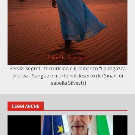
Servizi segreti, terrorismo e il romanzo "La ragazza
eritrea - Sangue e morte nel deserto del Sinai", di
Isabella Silvestri
LEGGI ANCHE