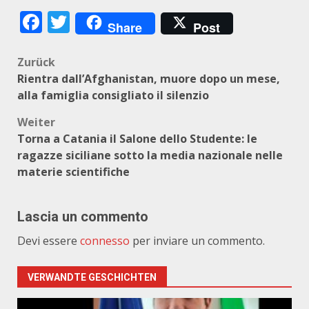
Facebook
Twitter
Share
Post
Beitragsnavigation
Zurück
Rientra dall’Afghanistan, muore dopo un mese,
alla famiglia consigliato il silenzio
Weiter
Torna a Catania il Salone dello Studente: le
ragazze siciliane sotto la media nazionale nelle
materie scientifiche
Lascia un commento
Devi essere
connesso
per inviare un commento.
VERWANDTE GESCHICHTEN