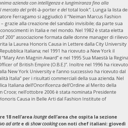
nima azienda con intelligenza e lungimiranza fino alla
l mercato del
prêt-à-porter
e del
total look
”.
Lunga la lista de
lvatore Ferragamo si aggiudicò il “Neiman Marcus Fashion
 grazie alla creazione del sandalo invisibile; da parte sua
onoscimenti in Italia e nel mondo. Nel 1982 è stata eletta
of 200” associazione formata dalle donne manager di rilievo
erita la Laurea Honoris Causa in Lettere dalla City University
Repubblica Italiana; nel 1991 ha ricevuto a New York il
il “Mary Ann Magnin Award” e nel 1995 Sua Maestà la Regin
Officer of British Empire (O.B.E.)”. Inoltre nel 1996 ha ricevuto
la New York University e l’anno successivo ha ricevuto dal
ità Italia” per i risultati commerciali della sua azienda. Nel
ca Italiana dell’Onorificenza dell’Ordine al Merito della
Gran Croce; nell’ottobre 2006 è stata nominata Presidente
noris Causa in Belle Arti dal Fashion Institute of
ore 18 nell’area
lounge
dell’area che ospita la sezione
ivo ad arte
e di
show cooking
con noti chef italiani: giovedì