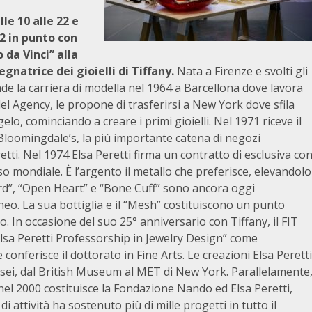
le 10 alle 22 e
2 in punto con
da Vinci” alla
egnatrice dei gioielli di Tiffany.
Nata a Firenze e svolti gli
nde la carriera di modella nel 1964 a Barcellona dove lavora
l Agency, le propone di trasferirsi a New York dove sfila
lo, cominciando a creare i primi gioielli. Nel 1971 riceve il
Bloomingdale’s, la più importante catena di negozi
tti. Nel 1974 Elsa Peretti firma un contratto di esclusiva co
so mondiale. È l’argento il metallo che preferisce, elevandolo
 Yard”, “Open Heart” e “Bone Cuff” sono ancora oggi
. La sua bottiglia e il “Mesh” costituiscono un punto
. In occasione del suo 25° anniversario con Tiffany, il FIT
Elsa Peretti Professorship in Jewelry Design” come
 conferisce il dottorato in Fine Arts. Le creazioni Elsa Peretti
usei, dal British Museum al MET di New York. Parallelamente
 nel 2000 costituisce la Fondazione Nando ed Elsa Peretti,
i attività ha sostenuto più di mille progetti in tutto il