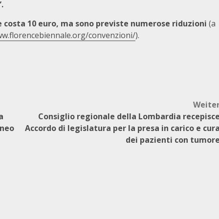
.
ale costa 10 euro, ma sono previste numerose riduzioni
(a
w.florencebiennale.org/convenzioni/
).
Weite
a
Consiglio regionale della Lombardia recepisc
aneo
Accordo di legislatura per la presa in carico e cur
dei pazienti con tumor