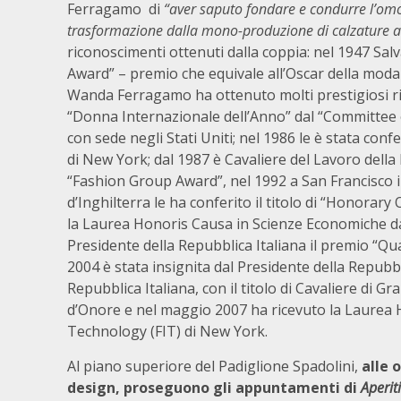
Ferragamo di
“aver saputo fondare e condurre l’omo
trasformazione dalla mono-produzione di calzature a
riconoscimenti ottenuti dalla coppia: nel 1947 Sa
Award” – premio che equivale all’Oscar della moda –
Wanda Ferragamo ha ottenuto molti prestigiosi ric
“Donna Internazionale dell’Anno” dal “Committee 
con sede negli Stati Uniti; nel 1986 le è stata conf
di New York; dal 1987 è Cavaliere del Lavoro della 
“Fashion Group Award”, nel 1992 a San Francisco 
d’Inghilterra le ha conferito il titolo di “Honorary 
la Laurea Honoris Causa in Scienze Economiche dal
Presidente della Repubblica Italiana il premio “Qual
2004 è stata insignita dal Presidente della Repubbli
Repubblica Italiana, con il titolo di Cavaliere di 
d’Onore e nel maggio 2007 ha ricevuto la Laurea Ho
Technology (FIT) di New York.
Al piano superiore del Padiglione Spadolini,
alle 
design, proseguono gli appuntamenti di
Aperit