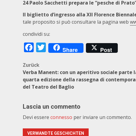
24 Paolo Sacchetti prepara le “pesche di Prato”
Il biglietto d’ingresso alla XII Florence Bienn
tale proposito si può consultare la pagina web
ww
condividi su:
Facebook
Twitter
Share
Post
Beitragsnavigation
Zurück
Verba Manent: con un aperitivo sociale parte l
quarta edizione della rassegna di contempor
del Teatro del Baglio
Lascia un commento
Devi essere
connesso
per inviare un commento.
VERWANDTE GESCHICHTEN