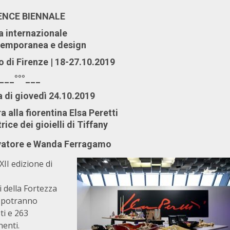
ENCE BIENNALE
 internazionale
temporanea e design
 di Firenze | 18-27.10.2019
___°°°___
 di giovedì 24.10.2019
a alla fiorentina Elsa Peretti
ice dei gioielli di Tiffany
vatore e Wanda Ferragamo
II edizione di
 della Fortezza
i potranno
ti e 263
nenti.