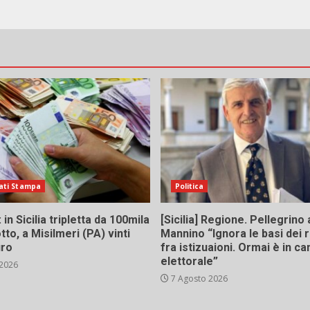
ati Stampa
Politica
in Sicilia tripletta da 100mila
[Sicilia] Regione. Pellegrino 
tto, a Misilmeri (PA) vinti
Mannino “Ignora le basi dei 
uro
fra istizuaioni. Ormai è in 
elettorale”
 2026
7 Agosto 2026