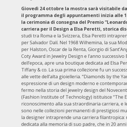
Giovedì 24 ottobre la mostra sarà visitabile dal
il programma degli appuntamenti inizia alle 1
la cerimonia di consegna del Premio “Leonardo 
carriera per il Design a Elsa Peretti, storica dis
studi tra Roma e la Svizzera, Elsa Peretti intrapre
per Salvador Dalí. Nel 1968 Wilhemina, la sua Mode
per Halston, Oscar de la Renta, Giorgio di Sant’Ange
Coty Award in Jewelry Design e l’anno successivo 
dell’epoca, apre una boutique dedicata ad Elsa Pere
Tiffany & co. La sua prima collezione fu un succes
alle vette dell’alta gioielleria. “Diamonds by the
espressione di un design moderno e contemporaneo
fermo nella storia del jewelry design del Novecento
(Fashion Institute of Technology) istituisce “The 
riconoscimento alla sua straordinaria carriera, e le
sono nelle collezioni permanenti di prestigiosi m
la designer intraprende una carriera filantropica:
dedicata alla memoria di suo padre, che in 20 anni d