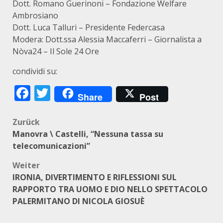
Dott. Romano Guerinoni – Fondazione Welfare
Ambrosiano
Dott. Luca Talluri – Presidente Federcasa
Modera: Dott.ssa Alessia Maccaferri – Giornalista a
Nòva24 – Il Sole 24 Ore
condividi su:
Facebook
Twitter
Share
Post
Beitragsnavigation
Zurück
Manovra \ Castelli, “Nessuna tassa su
telecomunicazioni”
Weiter
IRONIA, DIVERTIMENTO E RIFLESSIONI SUL
RAPPORTO TRA UOMO E DIO NELLO SPETTACOLO
PALERMITANO DI NICOLA GIOSUÈ