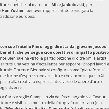
ulture cinetiche, al macedone
Mice Jankulovski
, per il
se
Han Yuchen
, per aver rappresentato coniugato la
i tradizione europea.
 con suo fratello Piero, oggi diretta dal giovane Jacopo
benefit, che persegue cioè obiettivi di impatto positivo
nce Biennale ha visto la partecipazione di oltre 6mila artisti
er tutti una vetrina d’eccellenza per esporre i propri lavori 
ulturale. Florence Biennale si configura come “piattaforma”
erse forme d’espressione artistica e che anche in questa XII
pazio alla creatività espressa attraverso le opere d’arte e
ogie diverse.
a Carlo Azeglio Ciampi, in via dei Pucci, angolo via Cavour,
ottobre è visibile la mostra della fotografa americana (ma
lo
“Woodstock e gli altri. Cinquanta foto di pace, amore