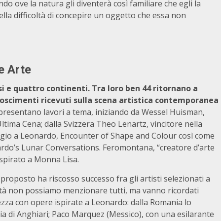
o ove la natura gli diventerà così familiare che egli la
ella difficoltà di concepire un oggetto che essa non
ne Arte
i e quattro continenti. Tra loro ben 44 ritornano a
onoscimenti ricevuti sulla scena artistica contemporanea
resentano lavori a tema, iniziando da Wessel Huisman,
’Ultima Cena; dalla Svizzera Theo Lenartz, vincitore nella
ggio a Leonardo, Encounter of Shape and Colour così come
onardo’s Lunar Conversations. Feromontana, “creatore d’arte
ispirato a Monna Lisa.
proposto ha riscosso successo fra gli artisti selezionati a
vità non possiamo menzionare tutti, ma vanno ricordati
tezza con opere ispirate a Leonardo: dalla Romania lo
ia di Anghiari; Paco Marquez (Messico), con una esilarante