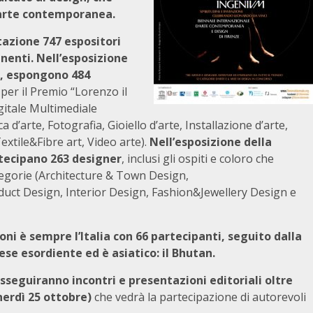
l’arte contemporanea.
azione 747 espositori
inenti. Nell’esposizione
o, espongono 484
 per il Premio “Lorenzo il
gitale Multimediale
d’arte, Fotografia, Gioiello d’arte, Installazione d’arte,
extile&Fibre art, Video arte).
Nell’esposizione della
rtecipano 263 designer
, inclusi gli ospiti e coloro che
tegorie (Architecture & Town Design,
uct Design, Interior Design, Fashion&Jewellery Design e
ni è sempre l’Italia con 66 partecipanti, seguito dalla
ese esordiente ed è asiatico: il Bhutan.
usseguiranno incontri e presentazioni editoriali oltre
nerdì 25 ottobre)
che vedrà la partecipazione di autorevoli