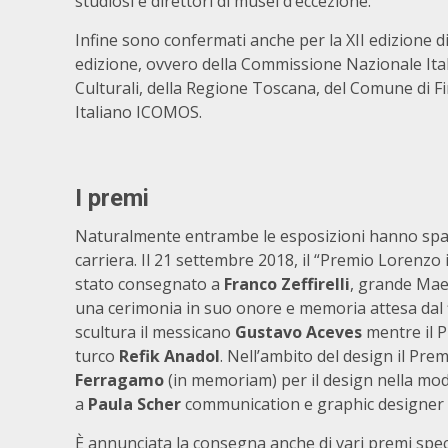
studiosi e direttori di musei d’eccezione.
Infine sono confermati anche per la XII edizione di
edizione, ovvero della Commissione Nazionale Itali
Culturali, della Regione Toscana, del Comune di F
Italiano ICOMOS.
I premi
Naturalmente entrambe le esposizioni hanno spazi 
carriera. Il 21 settembre 2018, il “Premio Lorenzo i
stato consegnato a
Franco Zeffirelli
, grande Mae
una cerimonia in suo onore e memoria attesa dal figl
scultura il messicano
Gustavo Aceves
mentre il P
turco
Refik Anadol
. Nell’ambito del design il Pr
Ferragamo
(in memoriam) per il design nella mo
a
Paula Scher
communication e graphic designer 
È annunciata la consegna anche di vari premi speciali