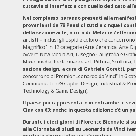
tuttavia si interfaccia con quello dedicato al
Nel complesso, saranno presenti alla manifest
provenienti da 78 Paesi di tutti e cinque i cont
della sezione arte, a cura di Melanie Zefferin
artisti
– inclusi gli ospiti e coloro che concorrono
Magnifico” in 12 categorie (Arte Ceramica, Arte Di
ovvero New Media Art, Disegno Calligrafia e Grafica 
Mixed media, Performance art, Pittura, Scultura, T
sezione design, a cura di Gabriele Goretti, pa
concorrono al Premio “Leonardo da Vinci” in 6 ca
Communication&Graphic Design, Industrial & Prod
Technology & Game Design).
Il paese più rappresentato in entrambe le sezio
Cina con 63; anche in questa edizione c’è un pa
Durante i dieci giorni di Florence Biennale si s
alla Giornata di studi su Leonardo da Vinci (ve