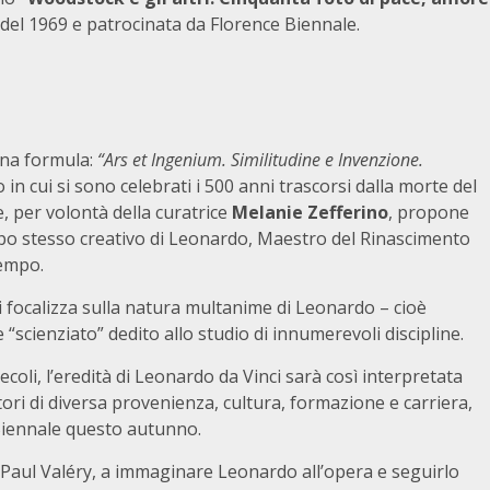
k del 1969 e patrocinata da Florence Biennale.
 una formula:
“Ars et Ingenium. Similitudine e Invenzione.
no in cui si sono celebrati i 500 anni trascorsi dalla morte del
le, per volontà della curatrice
Melanie Zefferino
, propone
empo stesso creativo di Leonardo, Maestro del Rinascimento
tempo.
 si focalizza sulla natura multanime di Leonardo – cioè
 e “scienziato” dedito allo studio di innumerevoli discipline.
coli, l’eredità di Leonardo da Vinci sarà così interpretata
utori di diversa provenienza, cultura, formazione e carriera,
 Biennale questo autunno.
di Paul Valéry, a immaginare Leonardo all’opera e seguirlo