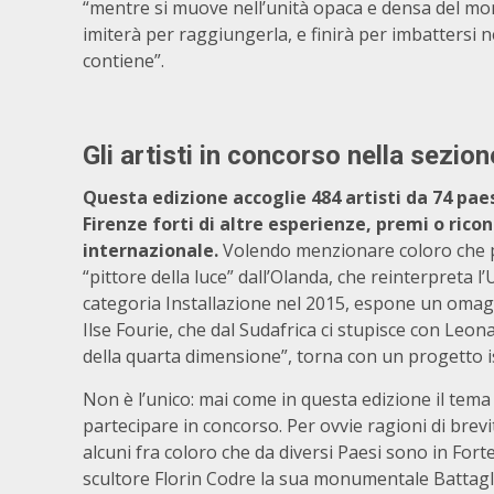
“mentre si muove nell’unità opaca e densa del mond
imiterà per raggiungerla, e finirà per imbattersi n
contiene”.
Gli artisti in concorso nella sezio
Questa edizione accoglie 484 artisti da 74 paes
Firenze forti di altre esperienze, premi o ric
internazionale.
Volendo menzionare coloro che p
“pittore della luce” dall’Olanda, che reinterpreta l
categoria Installazione nel 2015, espone un oma
Ilse Fourie, che dal Sudafrica ci stupisce con Le
della quarta dimensione”, torna con un progetto 
Non è l’unico: mai come in questa edizione il tema 
partecipare in concorso. Per ovvie ragioni di bre
alcuni fra coloro che da diversi Paesi sono in For
scultore Florin Codre la sua monumentale Battagl