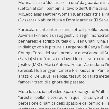
Monna Lisa su ‘due arazzi in uno’ da guardare in p
(Lettonia) con i bambini al tavolo dell’Ultima cena,
McLeod alias Feather Woman (Canada);Patrizia P
(Svizzera); Nahum Nuila e Dora Martinez (El Salva
Particolarmente interessanti sotto il profilo tecni
Auvinen (Finlandia), i suggestivi disegni monocromi
pennarello e acrilico su tela di Eileen Chan (Cina, 
in dialogo con le pitture su argento di Ganga Dule
Chung (Corea del sud), premiata quest’anno all’Ar
(Svezia) si confronta con lavori in cui il vetro comb
Josifov (MK) e Maria Antonia Fedon. Accendono l
(Grecia), Hu Songyan (Cina) e Pier Giovanni Panfiet
arazzi di De Cluuz (Francia), tessuti con filati meta
famosi ritratti di signore del passato.
Muta lo spazio nel video Space Changer di Walte
“artista ribelle”, e così pure in quelli di Eunye S
percezione dinamica dello spazio e del tempo è Han
intrigante, ma anche Sangeeta Abhay (India), la t