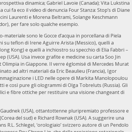
rospettiva dinamica; Gabriel Lavoie (Canada); Vita Lukstina
 a cui fa eco il video di denuncia Four Stanza: Stop’s di Diane
acini Laurenti e Morena Beltrami, Solange Keschmann
dor), per fare solo qualche esempio.
co-materiale sono le Gocce d’acqua in porcellana di Piela
 su teflon di Irene Aguirre Arista (Messico), quelli a
Hong Kong) e quelli a inchiostro su specchio di Elia Fabbri –
ep (USA). Usa invece grafite e medicine su carta Soo Jin
t Olimpia in Giappone. Il verre églomisé di Mercedes Murat
inato ad altri materiali da Eric Beaulieu (Francia), Igor
’immaginazione i LED nelle opere di Markita Manolopoulou
ti e così pure gli ologrammi di Olga Tobreluts (Russia). Gli
llici e fibre ottiche per restituire una visione changeant di
r Gaudnek (USA), ottantottenne pluripremiato professore e
hin (Corea del sud) e Richard Rownak (USA). A suggerire una
s R.L. Schlegel, ‘orologiaio’ svizzero autore di un Pendolo
aiwanese Pey Chwen Lin, che dalla proiezione rotazionale