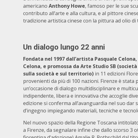
americano
Anthony Howe
, famoso per le sue sc
contributo all’arte e alla cultura, e al pittore cine
tradizione artistica cinese con la pittura ad olio d
Un dialogo lungo 22 anni
Fondata nel 1997 dall’artista Pasquale Celona,
Celona, e promossa da Arte Studio SB (società 
sulla società e sul territorio)
in 11 edizioni Flore
provenienti da più di 100 nazioni. Firenze è stata p
un’occasione di dialogo multidisciplinare e multic
indipendente, libera e innovativa che accoglie div
edizione si conferma all’avanguardia nel suo dar s
d’ingegno impiegando materiali, tecniche e tecnol
Nel nuovo spazio della Regione Toscana intitolato 
a Firenze, da segnalare infine che dallo scorso 3 
fiorentina d’adozione) Amalie R. Rothschild dal tito