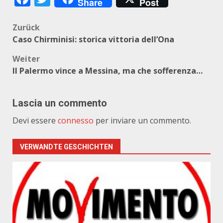
Share
Post
Beitragsnavigation
Zurück
Caso Chirminisi: storica vittoria dell’Ona
Weiter
Il Palermo vince a Messina, ma che sofferenza…
Lascia un commento
Devi essere
connesso
per inviare un commento.
VERWANDTE GESCHICHTEN