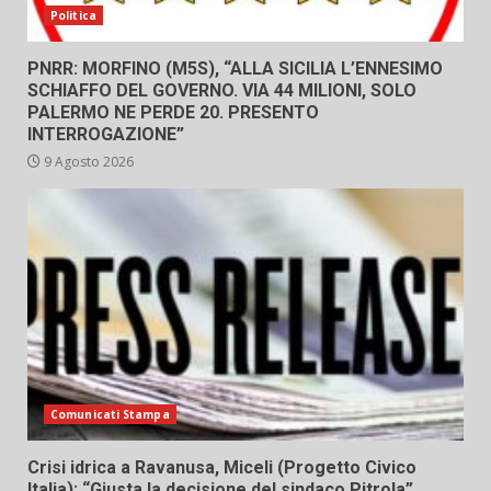
Politica
PNRR: MORFINO (M5S), “ALLA SICILIA L’ENNESIMO
SCHIAFFO DEL GOVERNO. VIA 44 MILIONI, SOLO
PALERMO NE PERDE 20. PRESENTO
INTERROGAZIONE”
9 Agosto 2026
Comunicati Stampa
Crisi idrica a Ravanusa, Miceli (Progetto Civico
Italia): “Giusta la decisione del sindaco Pitrola”