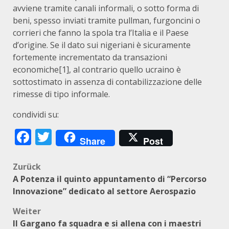
avviene tramite canali informali, o sotto forma di
beni, spesso inviati tramite pullman, furgoncini o
corrieri che fanno la spola tra l’Italia e il Paese
d’origine. Se il dato sui nigeriani è sicuramente
fortemente incrementato da transazioni
economiche
[1]
, al contrario quello ucraino è
sottostimato in assenza di contabilizzazione delle
rimesse di tipo informale.
condividi su:
Facebook
Twitter
Share
Post
Beitragsnavigation
Zurück
A Potenza il quinto appuntamento di “Percorso
Innovazione” dedicato al settore Aerospazio
Weiter
Il Gargano fa squadra e si allena con i maestri