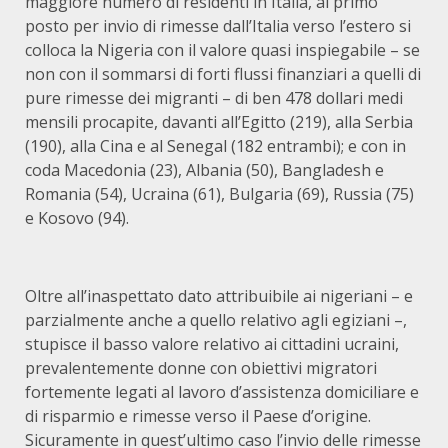
maggiore numero di residenti in Italia, al primo
posto per invio di rimesse dall’Italia verso l’estero si
colloca la Nigeria con il valore quasi inspiegabile – se
non con il sommarsi di forti flussi finanziari a quelli di
pure rimesse dei migranti – di ben 478 dollari medi
mensili procapite, davanti all’Egitto (219), alla Serbia
(190), alla Cina e al Senegal (182 entrambi); e con in
coda Macedonia (23), Albania (50), Bangladesh e
Romania (54), Ucraina (61), Bulgaria (69), Russia (75)
e Kosovo (94).
Oltre all’inaspettato dato attribuibile ai nigeriani – e
parzialmente anche a quello relativo agli egiziani –,
stupisce il basso valore relativo ai cittadini ucraini,
prevalentemente donne con obiettivi migratori
fortemente legati al lavoro d’assistenza domiciliare e
di risparmio e rimesse verso il Paese d’origine.
Sicuramente in quest’ultimo caso l’invio delle rimesse