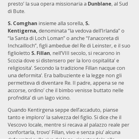
presto’ la sua opera missionaria a
Dunblane
, al Sud
di Bute.
S. Comghan
insieme alla sorella,
S.
Kentigerna,
denominata “la vedova dell’Irlanda” o
“la Santa di Loch Loman” o anche “l’anacoreta di
Inchcailloch”, figli ambedue del Re di Leinster, e il suo
figlioletto
S. Fillan
, nell’VIII secolo, si recarono in
Scozia dove si distensero per la loro ospitalita’ e
religiosita’. Secondo la tradizione Fillan nacque con
una deformita’. Era balbuziente e la legge non gli
permetteva di diventare Re. Il padre, appena se ne
accorse, ordino’ che il bimbo venisse buttato nelle
profndita’ di un lago vicino.
Quando Kentirgena seppe dell’accaduto, pianse
tanto e imploro’ la salvezza del figlio. Si dice che il
Vescovo locale, mentre si recava al palazzo reale per
confortarla, trovo’ Fillan, vivo e senza piu’ alcuna