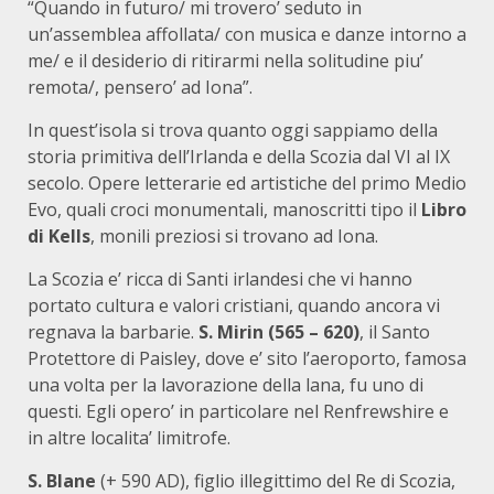
“Quando in futuro/ mi trovero’ seduto in
un’assemblea affollata/ con musica e danze intorno a
me/ e il desiderio di ritirarmi nella solitudine piu’
remota/, pensero’ ad Iona”.
In quest’isola si trova quanto oggi sappiamo della
storia primitiva dell’Irlanda e della Scozia dal VI al IX
secolo. Opere letterarie ed artistiche del primo Medio
Evo, quali croci monumentali, manoscritti tipo il
Libro
di Kells
, monili preziosi si trovano ad Iona.
La Scozia e’ ricca di Santi irlandesi che vi hanno
portato cultura e valori cristiani, quando ancora vi
regnava la barbarie.
S. Mirin
(565 – 620)
, il Santo
Protettore di Paisley, dove e’ sito l’aeroporto, famosa
una volta per la lavorazione della lana, fu uno di
questi. Egli opero’ in particolare nel Renfrewshire e
in altre localita’ limitrofe.
S. Blane
(+ 590 AD), figlio illegittimo del Re di Scozia,