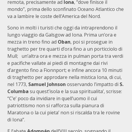
remota, precisamente ad
Iona
, “dove finisce il
mondo”, prima dello sconfinato Oceano Atlantico che
va a lambire le coste dell’America del Nord.
Sono in molti i turisti che oggi da intraprendono il
lungo viaggio da Galsgow ad Iona. Prima un’ora e
mezza in treno fino ad
Oban
, poi si prosegue in
traghetto per tre quarti d’ora fino a un porticciolo di
Mull; un’altra ora e mezza in pulman porta tra verdi
e pacifiche vallate ai piedi di montagne dai rivi
d’argento fino a Fionnport; e infine ancora 10 minuti
di traghetto per approdare nella mistica Iona, di cui,
nel 1773,
Samuel Johnson
osservando l’impatto di
S.
Columba
su quest’isola e la sua spiritualita’, scrisse:
“C’e’ poco da invidiare in quell’uomo il cui
patriottismo non si rafforza sulla pianura di
Maratona o la cui pieta’ non si riscalda tra le rovine
di Iona”.
E l’abate
Adomnán
dell’VIII secolo, sognando il