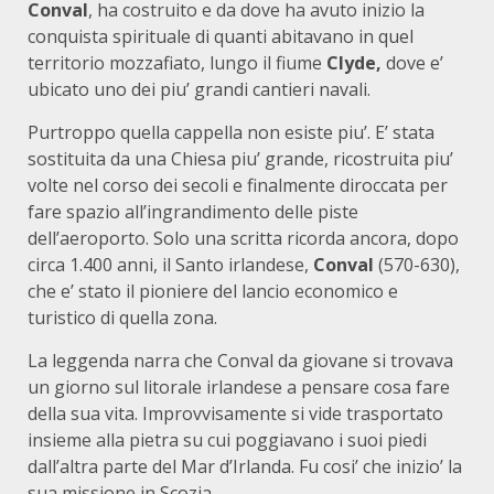
Conval
, ha costruito e da dove ha avuto inizio la
conquista spirituale di quanti abitavano in quel
territorio mozzafiato, lungo il fiume
Clyde,
dove e’
ubicato uno dei piu’ grandi cantieri navali.
Purtroppo quella cappella non esiste piu’. E’ stata
sostituita da una Chiesa piu’ grande, ricostruita piu’
volte nel corso dei secoli e finalmente diroccata per
fare spazio all’ingrandimento delle piste
dell’aeroporto. Solo una scritta ricorda ancora, dopo
circa 1.400 anni, il Santo irlandese,
Conval
(570-630),
che e’ stato il pioniere del lancio economico e
turistico di quella zona.
La leggenda narra che Conval da giovane si trovava
un giorno sul litorale irlandese a pensare cosa fare
della sua vita. Improvvisamente si vide trasportato
insieme alla pietra su cui poggiavano i suoi piedi
dall’altra parte del Mar d’Irlanda. Fu cosi’ che inizio’ la
sua missione in Scozia.