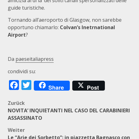
amicizia al di la’ dei soliti canali spersonalizzati delle
guide turistiche.
Tornando all’aeroporto di Glasgow, non sarebbe
opportuno chiamarlo:
Colvan’s Inetrnational
Airport
?
Da
paeseitaliapress
condividi su:
Facebook
Twitter
Share
Post
Beitragsnavigation
Zurück
NOVITA’ INQUIETANTI NEL CASO DEL CARABINIERI
ASSASSINATO
Weiter
Le “Arie dei Sorbetto”: in piazzetta Bagnasco con