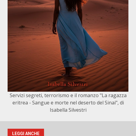
Servizi segreti, terrorismo e il romanzo "La ragazza
eritrea - Sangue e morte nel deserto del Sinai", di
Isabella Silvestri
LEGGI ANCHE