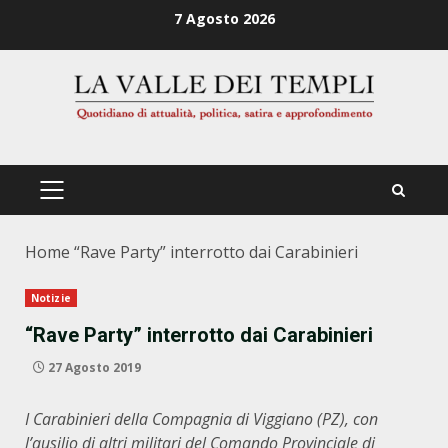
Zum
7 Agosto 2026
Inhalt
springen
PRIMÄRES
MENÜ
Home
“Rave Party” interrotto dai Carabinieri
Notizie
“Rave Party” interrotto dai Carabinieri
27 Agosto 2019
I Carabinieri della Compagnia di Viggiano (PZ), con
l’ausilio di altri militari del Comando Provinciale di