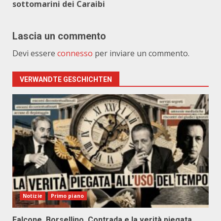
sottomarini dei Caraibi
Lascia un commento
Devi essere
connesso
per inviare un commento.
VERWANDTE GESCHICHTEN
Notizie
Primo piano
Falcone, Borsellino, Contrada e la verità piegata