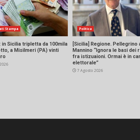
ati Stampa
Politica
in Sicilia tripletta da 100mila
[Sicilia] Regione. Pellegrino 
tto, a Misilmeri (PA) vinti
Mannino “Ignora le basi dei 
uro
fra istizuaioni. Ormai è in 
elettorale”
 2026
7 Agosto 2026