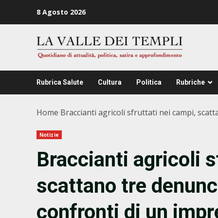
Zum
8 Agosto 2026
Inhalt
springen
Rubrica Salute
Cultura
Politica
Rubriche
Home
Braccianti agricoli sfruttati nei campi, scat
Notizie
Braccianti agricoli s
scattano tre denunce
confronti di un impr