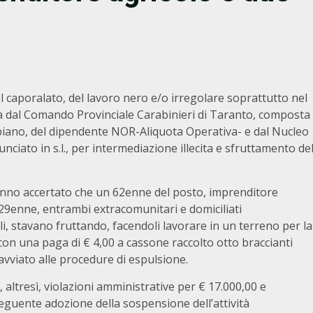
l caporalato, del lavoro nero e/o irregolare soprattutto nel
ita dal Comando Provinciale Carabinieri di Taranto, composta
rispiano, del dipendente NOR-Aliquota Operativa- e dal Nucleo
ciato in s.l., per intermediazione illecita e sfruttamento de
 hanno accertato che un 62enne del posto, imprenditore
 29enne, entrambi extracomunitari e domiciliati
, stavano fruttando, facendoli lavorare in un terreno per la
 con una paga di € 4,00 a cassone raccolto otto braccianti
 avviato alle procedure di espulsione.
 altresì, violazioni amministrative per € 17.000,00 e
uente adozione della sospensione dell’attività