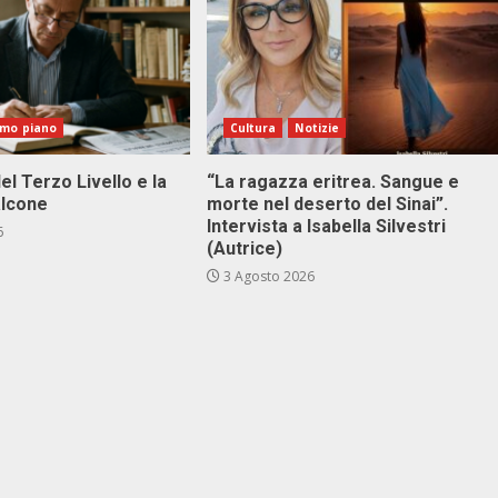
imo piano
Cultura
Notizie
el Terzo Livello e la
“La ragazza eritrea. Sangue e
alcone
morte nel deserto del Sinai”.
Intervista a Isabella Silvestri
6
(Autrice)
3 Agosto 2026