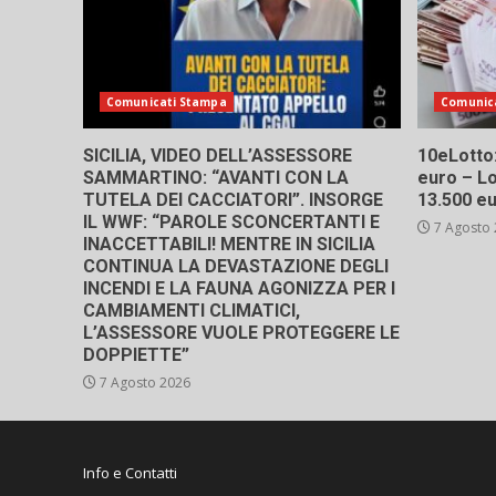
Comunicati Stampa
Comunic
SICILIA, VIDEO DELL’ASSESSORE
10eLotto: 
SAMMARTINO: “AVANTI CON LA
euro – Lo
TUTELA DEI CACCIATORI”. INSORGE
13.500 e
IL WWF: “PAROLE SCONCERTANTI E
7 Agosto
INACCETTABILI! MENTRE IN SICILIA
CONTINUA LA DEVASTAZIONE DEGLI
INCENDI E LA FAUNA AGONIZZA PER I
CAMBIAMENTI CLIMATICI,
L’ASSESSORE VUOLE PROTEGGERE LE
DOPPIETTE”
7 Agosto 2026
Info e Contatti