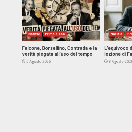
Notizie
Primo piano
Notizie
Pr
Falcone, Borsellino, Contrada e la
L’equivoco d
verità piegata all’uso del tempo
lezione di F
5 Agosto 2026
3 Agosto 202