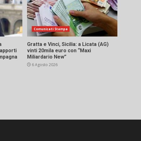
Comunicati Stampa
a
Gratta e Vinci, Sicilia: a Licata (AG)
rapporti
vinti 20mila euro con “Maxi
campagna
Miliardario New”
6 Agosto 2026