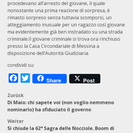
procedevano all’arresto del giovane, il quale
nonostante una prima reazione di sorpresa, è
rimasto sorpreso senza tuttavia scomporsi, un
atteggiamento inusuale per un ragazzo così giovane
ma evidentemente già ben instradato su una strada
criminale.Il giovane criminale si trova ora rinchiuso
presso la Casa Circondariale di Messina a
disposizione dell’Autorità Giudiziaria.
condividi su:
Facebook
Twitter
Share
Post
Beitragsnavigation
Zurück
Di Maio: chi sapete voi (non voglio nemmeno
nominarlo) ha sfiduciato il governo
Weiter
Si chiude la 62° Sagra delle Nocciole. Boom di