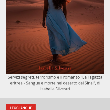
Servizi segreti, terrorismo e il romanzo "La ragazza
eritrea - Sangue e morte nel deserto del Sinai", di
Isabella Silvestri
LEGGI ANCHE