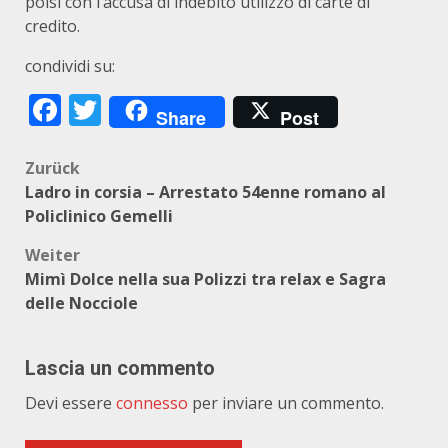
polsi con l’accusa di indebito utilizzo di carte di
credito.
condividi su:
Facebook
Twitter
Share
Post
Beitragsnavigation
Zurück
Ladro in corsia – Arrestato 54enne romano al
Policlinico Gemelli
Weiter
Mimì Dolce nella sua Polizzi tra relax e Sagra
delle Nocciole
Lascia un commento
Devi essere
connesso
per inviare un commento.