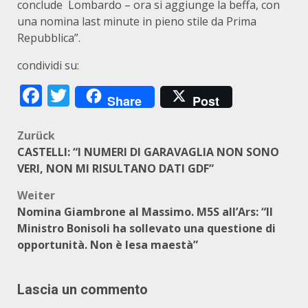
conclude Lombardo – ora si aggiunge la beffa, con
una nomina last minute in pieno stile da Prima
Repubblica”.
condividi su:
Facebook
Twitter
Share
Post
Beitragsnavigation
Zurück
CASTELLI: “I NUMERI DI GARAVAGLIA NON SONO
VERI, NON MI RISULTANO DATI GDF”
Weiter
Nomina Giambrone al Massimo. M5S all’Ars: “Il
Ministro Bonisoli ha sollevato una questione di
opportunità. Non è lesa maestà”
Lascia un commento