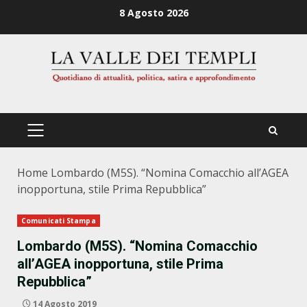
Zum
8 Agosto 2026
Inhalt
springen
PRIMÄRES
MENÜ
Home
Lombardo (M5S). “Nomina Comacchio all’AGEA
inopportuna, stile Prima Repubblica”
Comunicati Stampa
Lombardo (M5S). “Nomina Comacchio
all’AGEA inopportuna, stile Prima
Repubblica”
14 Agosto 2019