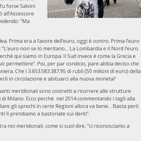
fu forse Salvini
cò all’Assessore
hiedendo: “Ma
ea. Prima era a favore dell’euro, oggi è contro. Prima l’euro
se: “L’euro non se lo meritano… La Lombardia e il Nord l’euro
erché qui siamo in Europa. Il Sud invece è come la Grecia e
uò permettere”. Poi, per par condicio, pare abbia deciso che
era. Che i 3.653.583.387.95 di rubli (50 milioni di euro) della
li in circolazione e abituarci alla nuova moneta?
anti meridionali sono costretti a ricorrere alle strutture
i di Milano. Ecco perché nel 2014 commentando i tagli alla
liare gli sprechi in certe Regioni allora va bene… Basta però
ti li prendiamo a bastonate sui denti”.
tra noi meridionali, come si suol dire, “ci riconosciamo a