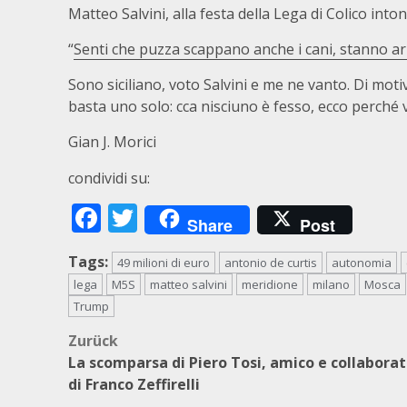
Matteo Salvini, alla festa della Lega di Colico intona
“
Senti che puzza scappano anche i cani, stanno ar
Sono siciliano, voto Salvini e me ne vanto. Di moti
basta uno solo: cca nisciuno è fesso, ecco perché v
Gian J. Morici
condividi su:
Facebook
Twitter
Share
Post
Tags:
49 milioni di euro
antonio de curtis
autonomia
lega
M5S
matteo salvini
meridione
milano
Mosca
Trump
Beitragsnavigation
Zurück
La scomparsa di Piero Tosi, amico e collabora
di Franco Zeffirelli