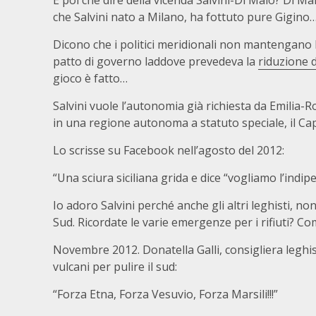
E poi che dire della vicenda Salvini-Di Maio? Di Ma
che Salvini nato a Milano, ha fottuto pure Gigino
Dicono che i politici meridionali non mantengano le
patto di governo laddove prevedeva la
riduzione 
gioco è fatto…
Salvini vuole l’autonomia già richiesta da Emilia-
in una regione autonoma a statuto speciale, il Ca
Lo scrisse su Facebook nell’agosto del 2012:
“Una sciura siciliana grida e dice “vogliamo l’indipe
Io adoro Salvini perché anche gli altri leghisti, 
Sud. Ricordate le varie emergenze per i rifiuti? C
Novembre 2012. Donatella Galli, consigliera leghist
vulcani per pulire il sud:
“Forza Etna, Forza Vesuvio, Forza Marsili!!!”