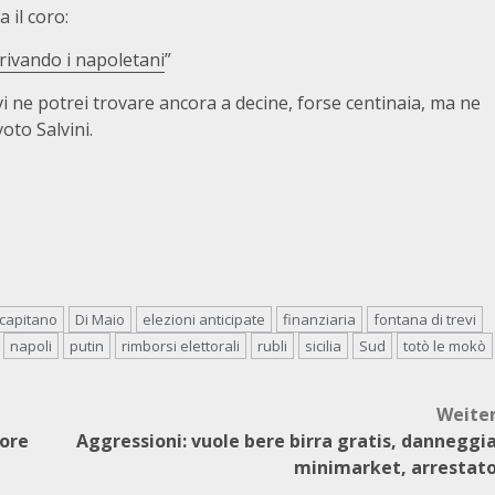
 il coro:
rivando i napoletani
”
vi ne potrei trovare ancora a decine, forse centinaia, ma ne
oto Salvini.
capitano
Di Maio
elezioni anticipate
finanziaria
fontana di trevi
napoli
putin
rimborsi elettorali
rubli
sicilia
Sud
totò le mokò
Weite
tore
Aggressioni: vuole bere birra gratis, danneggi
minimarket, arrestat