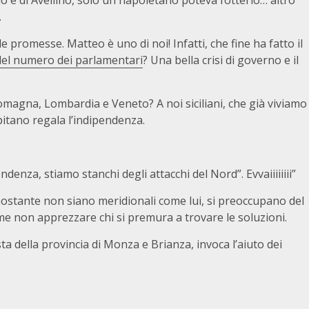
io è di Avellino, solo un napoletano poteva fotterlo… altro
…
 promesse. Matteo è uno di noi! Infatti, che fine ha fatto il
del numero dei parlamentari
? Una bella crisi di governo e il
Romagna, Lombardia e Veneto? A noi siciliani, che già viviamo
pitano regala l’indipendenza.
ndenza, stiamo stanchi degli attacchi del Nord”. Evvaiiiiiiii”
nonostante non siano meridionali come lui, si preoccupano del
ome non apprezzare chi si premura a trovare le soluzioni.
a della provincia di Monza e Brianza, invoca l’aiuto dei