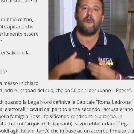
so di staccare la
 dubbio ce l’ho,
e il Capitano che
 certamente essere
ri.
i Salvini e la
ano?
ha messo in chiaro
ci ladri e incapaci del sud, che da 50 anni derubano il Paese”.
o di quando la Lega Nord definiva la Capitale “Roma Ladrona”.
si elettorali ricevuti dal partito e che secondo l’accusa erano
ella famiglia Bossi, falsificando rendiconti e bilancio, in
ività (tra cui l’acquisto di diamanti), si vorrebbe urlare “Lega
ldi agli italiani, tant’è che in base ad un accordo firmato tra