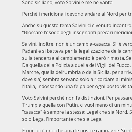
Sono siciliano, voto Salvini e me ne vanto.
Perché i meridionali devono andare al Nord per t
Anche su questo tema Salvini ci è venuto incontro. 
“Bloccare l’esodo degli insegnanti precari meridion
Salvini, inoltre, non è un cambia-casacca. Sì, è ver
Padani e si batteva per la legalizzazione della ca
sulla tendenza al cambiamento è però rimasta. Se n
Da quella della Polizia a quella dei Vigili del Fuoc
Marche, quella dell’Umbria o della Sicilia, per ar
dove sia) sembra servano solo a ricordare al minis
l’Italia, indossando una felpa per ogni posto visita
Voto Salvini perché non fa distinzioni. Per passare
Trump a quella con Putin, ci vuol meno di un min
“casacca” è sempre la stessa: Lega! che sia Nord, 
solo Lega, l’importante che sia Lega.
E poi, lui è uno che ama le nostre campagne. Si i