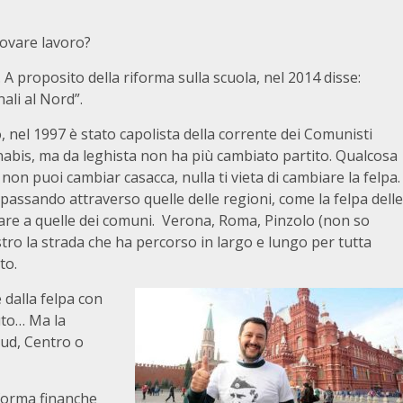
rovare lavoro?
A proposito della riforma sulla scuola, nel 2014 disse:
ali al Nord”.
o, nel 1997 è stato capolista della corrente dei Comunisti
nnabis, ma da leghista non ha più cambiato partito. Qualcosa
on puoi cambiar casacca, nulla ti vieta di cambiare la felpa.
o, passando attraverso quelle delle regioni, come la felpa delle
rivare a quelle dei comuni. Verona, Roma, Pinzolo (non so
tro la strada che ha percorso in largo e lungo per tutta
to.
 dalla felpa con
uto… Ma la
Sud, Centro o
nforma finanche