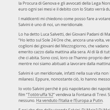
la Procura di Genova e gli avvocati della Lega Nord,
euro ogni sei mesi e il debito con lo Stato verrà d
I maldicenti mi chiedono come posso fare a votare
Salvini è uno di noi, un meridionale.
Lo ha detto Luca Salvetti, dei Giovani Padani di M
“Ho letto sul Sole 24 Ore che, ancora una volta, ve
coglioni dei giovani del Mezzogiorno, che vadano 
emerito cazzo dalla mattina alla sera. Al di là di t
che ci abita. Sono così, loro ce l’hanno proprio den
mentre noi siamo abituati a lavorare dalla mattina al
Salvini è un meridionale, infatti nella sua vita no
milanesi. Eppure, nonostante ciò, lo hanno messo 
Io voto Salvini perché è più napoletano dei napole
film “
Totòtruffa ’62
” vendeva la Fontana di Trevi. 
nessuno.
Ha venduto l’Italia e l’Europa a Putin
.