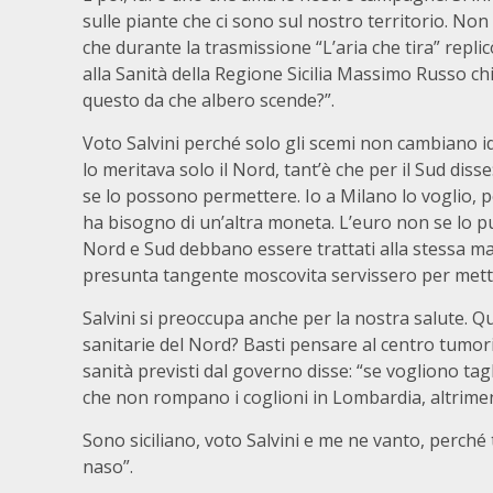
sulle piante che ci sono sul nostro territorio. Non 
che durante la trasmissione “L’aria che tira” repli
alla Sanità della Regione Sicilia Massimo Russo c
questo da che albero scende?”.
Voto Salvini perché solo gli scemi non cambiano id
lo meritava solo il Nord, tant’è che per il Sud dis
se lo possono permettere. Io a Milano lo voglio, p
ha bisogno di un’altra moneta. L’euro non se lo p
Nord e Sud debbano essere trattati alla stessa mani
presunta tangente moscovita servissero per metter
Salvini si preoccupa anche per la nostra salute. Qu
sanitarie del Nord? Basti pensare al centro tumor
sanità previsti dal governo disse: “se vogliono tag
che non rompano i coglioni in Lombardia, altrimen
Sono siciliano, voto Salvini e me ne vanto, perché 
naso”.