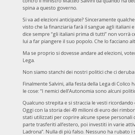
contro il ministro Matteo Salvini da quando ha deci
spina a questo governo.
Si va ad elezioni anticipate? Sinceramente qualche
visto che la finanziaria farà il sangue agli italiani 
dice sempre “gli italiani prima di tutti” non vorrà
lui a far piangere il suo popolo. Che lo facciano alt
Ma se proprio si dovesse andare ad elezioni, votere
Lega.
Non siamo stanchi dei nostri politici che ci derub
Finalmente Salvini, alla festa della Lega di Colico 
le cose: “I nemici dell’Autonomia sono alcuni politi
Qualcuno strepita e si straccia le vesti ricordand
Oggi con la storia dei 49 milioni di euro dei rimbor
stati utilizzati per coprire alcune spese personali d
parte trasferiti all’estero, poi investiti in varie att
Ladrona”. Nulla di più falso. Nessuno ha rubato i so