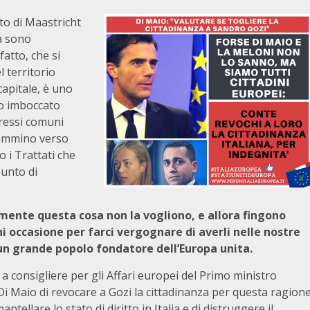
ato di Maastricht
ea sono
atto, che si
 territorio
capitale, è uno
no imboccato
eressi comuni
 cammino verso
 i Trattati che
punto di
iamente questa cosa non la vogliono, e allora fingono
i occasione per farci vergognare di averli nelle nostre
 un grande popolo fondatore dell’Europa unita.
 consigliere per gli Affari europei del Primo ministro
igi Di Maio di revocare a Gozi la cittadinanza per questa ragion
ntellare lo stato di diritto in Italia e di distruggere il