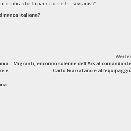
mocratica che fa paura ai nostri “sovranisti”.
adinanza italiana?
Weite
ania:
Migranti, encomio solenne dell’Ars al comandant
ne e
Carlo Giarratano e all’equipaggi
ù
una