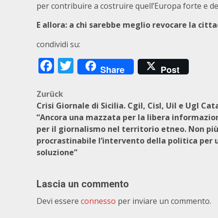
per contribuire a costruire quell’Europa forte e de
E allora: a chi sarebbe meglio revocare la citt
condividi su:
Facebook
Twitter
Share
Post
Beitragsnavigation
Zurück
Crisi Giornale di Sicilia. Cgil, Cisl, Uil e Ugl Cat
“Ancora una mazzata per la libera informazio
per il giornalismo nel territorio etneo. Non pi
procrastinabile l’intervento della politica per 
soluzione”
Lascia un commento
Devi essere
connesso
per inviare un commento.