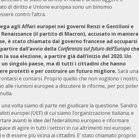
stato di diritto e Unione europea sono un binomio
ssere contro l’altra.
ega agli Affari europei nei governi Renzi e Gentiloni e
 Renaissance (il partito di Macron), accusato in maniera
ese, è stato chiamato dal governo francese ad occuparsi
partire dall’avvio della
Conferenza sul futuro dell’Europa
ch
la sua elezione, a partire già dall’inizio del 2020. Un
i un singolo paese, ma di tutti i cittadini che hanno
ere protetti e per costruire un futuro migliore.
Sarà una
ntarsi e contarsi. Proprio quello che non vogliono i nostri,
no alle riunioni europee a discutere le riforme, per poi poter
nulla.
una volta siamo di parte nel giudicare la questione. Sandro
listi europei (UEF) di cui siamo l’organizzazione italiana; e
tare avanti le idee del federalismo europeo e riformare
e di agire in tutti i settori in cui altrimenti noi europei
di essere più vicina ai cittadini. E’ stato chiamato proprio