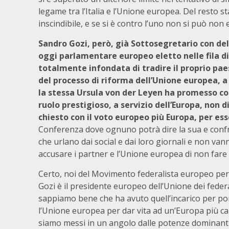
legame tra l’Italia e l’Unione europea. Del resto 
inscindibile, e se si è contro l’uno non si può non e
Sandro Gozi, però, già Sottosegretario con del
oggi parlamentare europeo eletto nelle fila di
totalmente infondata di tradire il proprio pa
del processo di riforma dell’Unione europea, a 
la stessa Ursula von der Leyen ha promesso con 
ruolo prestigioso, a servizio dell’Europa, non d
chiesto con il voto europeo più Europa, per ess
Conferenza dove ognuno potrà dire la sua e confro
che urlano dai social e dai loro giornali e non van
accusare i partner e l’Unione europea di non fare 
Certo, noi del Movimento federalista europeo per 
Gozi è il presidente europeo dell’Unione dei federa
sappiamo bene che ha avuto quell’incarico per por
l’Unione europea per dar vita ad un’Europa più capac
siamo messi in un angolo dalle potenze dominanti e 