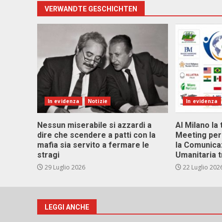
VERWANDTE GESCHICHTEN
In evidenza
Notizie
In evidenza
Nessun miserabile si azzardi a
Al Milano la 
dire che scendere a patti con la
Meeting per 
mafia sia servito a fermare le
la Comunica
stragi
Umanitaria t
29 Luglio 2026
22 Luglio 202
LEGGI ANCHE