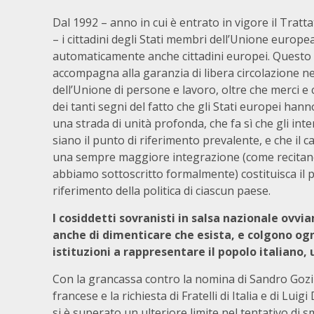
Dal 1992 – anno in cui è entrato in vigore il Tratt
– i cittadini degli Stati membri dell’Unione europ
automaticamente anche cittadini europei. Questo f
accompagna alla garanzia di libera circolazione nel
dell’Unione di persone e lavoro, oltre che merci e 
dei tanti segni del fatto che gli Stati europei han
una strada di unità profonda, che fa sì che gli int
siano il punto di riferimento prevalente, e che il
una sempre maggiore integrazione (come recitano
abbiamo sottoscritto formalmente) costituisca il 
riferimento della politica di ciascun paese.
I cosiddetti sovranisti in salsa nazionale ovv
anche di dimenticare che esista, e colgono ogn
istituzioni a rappresentare il popolo italiano,
Con la grancassa contro la nomina di Sandro Gozi a
francese e la richiesta di Fratelli di Italia e di Lu
si è superato un ulteriore limite nel tentativo di sma