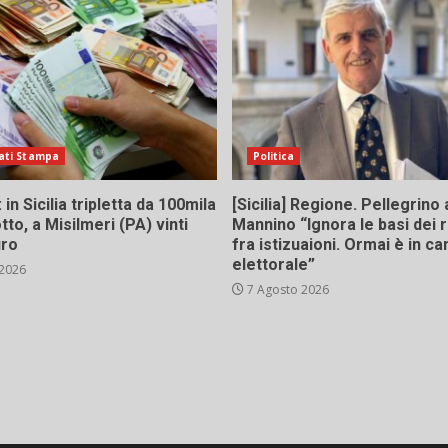
ati Stampa
Politica
in Sicilia tripletta da 100mila
[Sicilia] Regione. Pellegrino 
tto, a Misilmeri (PA) vinti
Mannino “Ignora le basi dei 
uro
fra istizuaioni. Ormai è in 
elettorale”
 2026
7 Agosto 2026