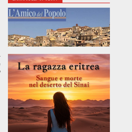
r
e
o