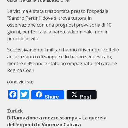
distanza dalla sua abitazione.
La vittima è stata trasportata presso l’ospedale
“Sandro Pertini” dove si trova tuttora in
osservazione con una prognosi provvisoria di 10
giorni, per ferita alla parete addominale, non in
pericolo di vita.
Successivamente i militari hanno rinvenuto il coltello
ancora sporco di sangue e lo hanno sequestrato,
mentre il 45enne è stato accompagnato nel carcere
Regina Coeli.
condividi su:
Facebook
Twitter
Share
Post
Beitragsnavigation
Zurück
Diffamazione a mezzo stampa – La querela
dell’ex pentito Vincenzo Calcara