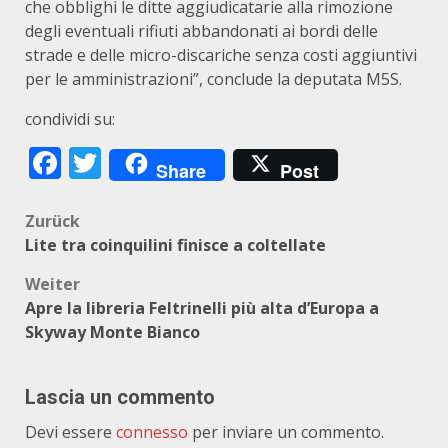
che obblighi le ditte aggiudicatarie alla rimozione
degli eventuali rifiuti abbandonati ai bordi delle
strade e delle micro-discariche senza costi aggiuntivi
per le amministrazioni”, conclude la deputata M5S.
condividi su:
Facebook
Twitter
Share
Post
Beitragsnavigation
Zurück
Lite tra coinquilini finisce a coltellate
Weiter
Apre la libreria Feltrinelli più alta d’Europa a
Skyway Monte Bianco
Lascia un commento
Devi essere
connesso
per inviare un commento.