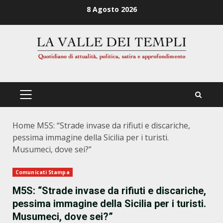
Zum
8 Agosto 2026
Inhalt
springen
PRIMÄRES
MENÜ
Home
M5S: “Strade invase da rifiuti e discariche,
pessima immagine della Sicilia per i turisti.
Musumeci, dove sei?”
Comunicati Stampa
M5S: “Strade invase da rifiuti e discariche,
pessima immagine della Sicilia per i turisti.
Musumeci, dove sei?”