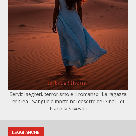
Servizi segreti, terrorismo e il romanzo "La ragazza
eritrea - Sangue e morte nel deserto del Sinai", di
Isabella Silvestri
LEGGI ANCHE