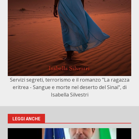
Servizi segreti, terrorismo e il romanzo "La ragazza
eritrea - Sangue e morte nel deserto del Sinai", di
Isabella Silvestri
LEGGI ANCHE