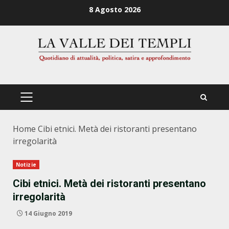
Zum
8 Agosto 2026
Inhalt
springen
PRIMÄRES
MENÜ
Home
Cibi etnici. Metà dei ristoranti presentano
irregolarità
Notizie
Cibi etnici. Metà dei ristoranti presentano
irregolarità
14 Giugno 2019