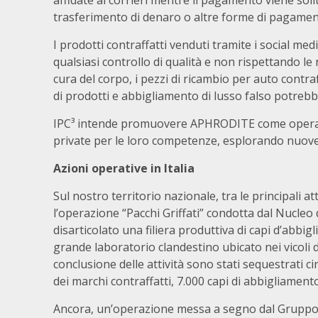
affidate ai corrieri mentre il pagamento viene sol
trasferimento di denaro o altre forme di pagamento
I prodotti contraffatti venduti tramite i social 
qualsiasi controllo di qualità e non rispettando le no
cura del corpo, i pezzi di ricambio per auto contraff
di prodotti e abbigliamento di lusso falso potreb
IPC³ intende promuovere APHRODITE come operazi
private per le loro competenze, esplorando nuov
Azioni operative in Italia
Sul nostro territorio nazionale, tra le principali at
l’operazione “Pacchi Griffati” condotta dal Nucleo
disarticolato una filiera produttiva di capi d’abbig
grande laboratorio clandestino ubicato nei vicoli d
conclusione delle attività sono stati sequestrati cir
dei marchi contraffatti, 7.000 capi di abbigliament
Ancora, un’operazione messa a segno dal Gruppo 