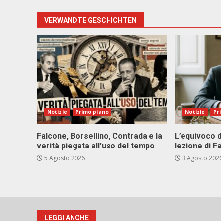
VERWANDTE GESCHICHTEN
Notizie
Primo piano
Notizie
Pr
Falcone, Borsellino, Contrada e la
L’equivoco d
verità piegata all’uso del tempo
lezione di F
5 Agosto 2026
3 Agosto 202
LEGGI ANCHE