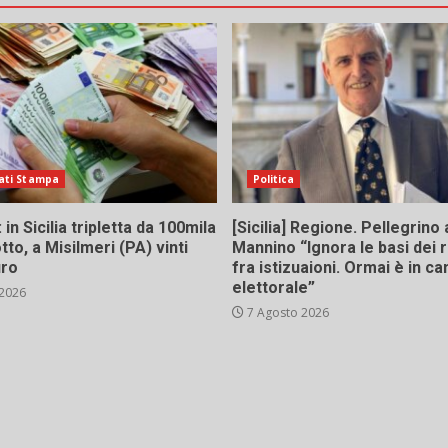
ati Stampa
Politica
in Sicilia tripletta da 100mila
[Sicilia] Regione. Pellegrino 
tto, a Misilmeri (PA) vinti
Mannino “Ignora le basi dei 
uro
fra istizuaioni. Ormai è in 
elettorale”
 2026
7 Agosto 2026