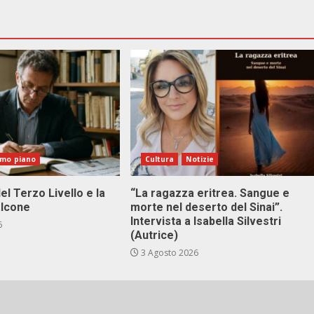
imo piano
Cultura
Notizie
el Terzo Livello e la
“La ragazza eritrea. Sangue e
alcone
morte nel deserto del Sinai”.
Intervista a Isabella Silvestri
6
(Autrice)
3 Agosto 2026