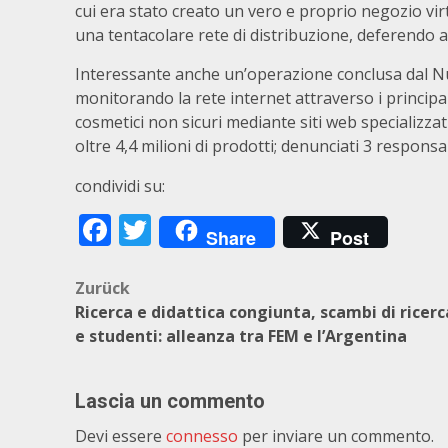
cui era stato creato un vero e proprio negozio virt
una tentacolare rete di distribuzione, deferendo a
Interessante anche un’operazione conclusa dal Nuc
monitorando la rete internet attraverso i principal
cosmetici non sicuri mediante siti web specializz
oltre 4,4 milioni di prodotti; denunciati 3 responsab
condividi su:
Facebook
Twitter
Share
Post
Beitragsnavigation
Zurück
Ricerca e didattica congiunta, scambi di ricerc
e studenti: alleanza tra FEM e l’Argentina
Lascia un commento
Devi essere
connesso
per inviare un commento.