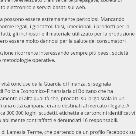
itamente effettuato tramite carte prepagate, società di
 elettronico e servizi basati sul web.
media possono essere estremamente pericolosi. Mancando
rme legali, i giocattoli falsi, i medicinali, i prodotti per la
atti, gli inchiostri e il materiale utilizzato per la produzione
bero essere molto dannosi per la salute dei consumatori.
one ricorrente interessando sempre più paesi, società
e metodologie operative.
tività concluse dalla Guardia di Finanza, si segnala
 di Polizia Economico-Finanziaria di Bolzano che ha
liamento di alta qualità che, prodotti su larga scala in un
i una città campana, erano destinati al mercato illegale. A
ca 300.000 loghi, scudetti, etichette e cartoncini identificativi
o abilmente contraffatti e denunciati 16 responsabili.
di Lamezia Terme, che partendo da un profilo Facebook su