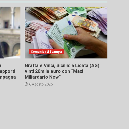
Comunicati Stampa
a
Gratta e Vinci, Sicilia: a Licata (AG)
rapporti
vinti 20mila euro con “Maxi
campagna
Miliardario New”
6 Agosto 2026