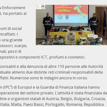
aw Enforcement
L ha portato al
unt di social
raffatti. I
no una grande
ccessori, scarpe,
nali, pezzi di
dispositivi e componenti ICT, profumi e cosmetici.
ponsabili e alla denuncia di altre 110 persone alle Autorità
iduate almeno due distinte reti criminali responsabili della
affatti. Numerose sono le indagini ancora in corso.
n (IPC³) di Europol e la Guardia di Finanza italiana hanno
perazione del settore privato. L’attività è stata finanziata d
ine e organismi statali di Austria, Belgio, Bulgaria, Croazia,
 Italia, Malta, Paesi Bassi, Portogallo, Romania, Repubblica