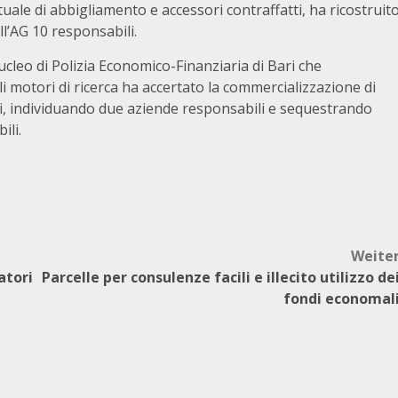
uale di abbigliamento e accessori contraffatti, ha ricostruit
ll’AG 10 responsabili.
leo di Polizia Economico-Finanziaria di Bari che
i motori di ricerca ha accertato la commercializzazione di
ati, individuando due aziende responsabili e sequestrando
ili.
Weite
atori
Parcelle per consulenze facili e illecito utilizzo de
fondi economal