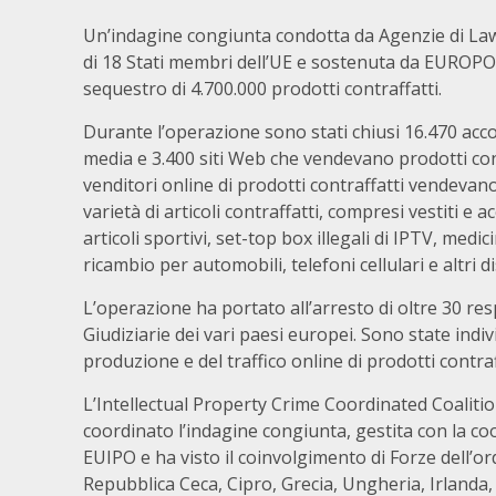
Un’indagine congiunta condotta da Agenzie di L
di 18 Stati membri dell’UE e sostenuta da EUROPO
sequestro di 4.700.000 prodotti contraffatti.
Durante l’operazione sono stati chiusi 16.470 acco
media e 3.400 siti Web che vendevano prodotti cont
venditori online di prodotti contraffatti vendeva
varietà di articoli contraffatti, compresi vestiti e a
articoli sportivi, set-top box illegali di IPTV, medici
ricambio per automobili, telefoni cellulari e altri 
L’operazione ha portato all’arresto di oltre 30 res
Giudiziarie dei vari paesi europei. Sono state indiv
produzione e del traffico online di prodotti contr
L’Intellectual Property Crime Coordinated Coalitio
coordinato l’indagine congiunta, gestita con la coo
EUIPO e ha visto il coinvolgimento di Forze dell’ord
Repubblica Ceca, Cipro, Grecia, Ungheria, Irlanda,