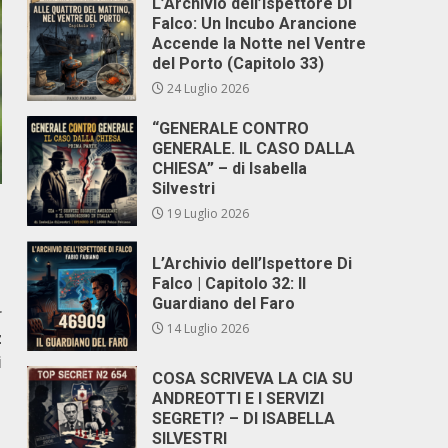
L’Archivio dell’Ispettore Di
Falco: Un Incubo Arancione
Accende la Notte nel Ventre
del Porto (Capitolo 33)
24 Luglio 2026
“GENERALE CONTRO
GENERALE. IL CASO DALLA
CHIESA” – di Isabella
Silvestri
19 Luglio 2026
L’Archivio dell’Ispettore Di
Falco | Capitolo 32: Il
Guardiano del Faro
r
14 Luglio 2026
z
i
COSA SCRIVEVA LA CIA SU
ANDREOTTI E I SERVIZI
SEGRETI? – DI ISABELLA
SILVESTRI