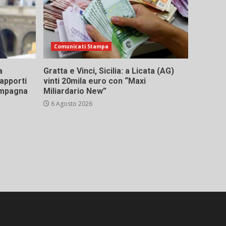
Comunicati Stampa
a
Gratta e Vinci, Sicilia: a Licata (AG)
rapporti
vinti 20mila euro con “Maxi
campagna
Miliardario New”
6 Agosto 2026