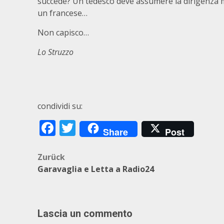
succede? Un tedesco deve assumere la dirigenza
un francese…
Non capisco…
Lo Struzzo
condividi su:
Facebook
Twitter
Share
Post
Beitragsnavigation
Zurück
Garavaglia e Letta a Radio24
Lascia un commento