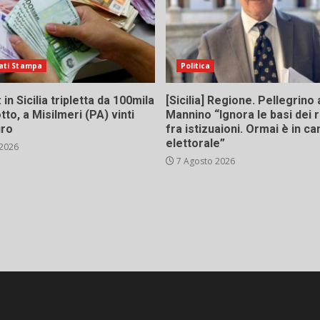
ati Stampa
Politica
in Sicilia tripletta da 100mila
[Sicilia] Regione. Pellegrino 
tto, a Misilmeri (PA) vinti
Mannino “Ignora le basi dei 
uro
fra istizuaioni. Ormai è in 
elettorale”
 2026
7 Agosto 2026