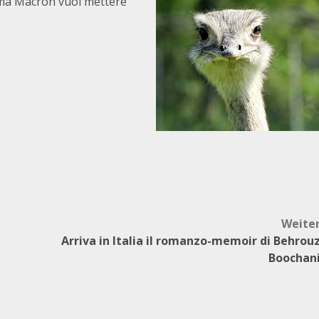
 ma Macron vuol mettere
Weite
Arriva in Italia il romanzo-memoir di Behrou
Boochan