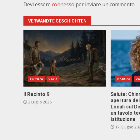
Devi essere
connesso
per inviare un commento.
VERWANDTE GESCHICHTEN
Cultura
Varie
Politica
Va
Il Recinto 9
Salute: Chinn
apertura del
2 Luglio 2026
Locali sul D
un tavolo te
istituzione
17 Giugno 20