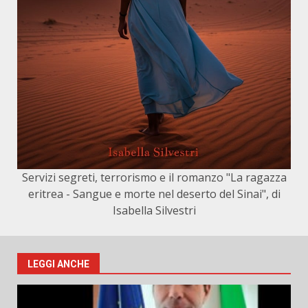
Servizi segreti, terrorismo e il romanzo "La ragazza
eritrea - Sangue e morte nel deserto del Sinai", di
Isabella Silvestri
LEGGI ANCHE