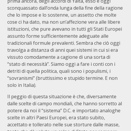
prima ancora, degli accordi di Yalta, esso è oggi
sconquassato dall’onda lunga della fine della ragione
che lo impose e lo sostenne, un assetto che molte
cose ci ha dato, ma non un’affezione vera alle libere
istituzioni, che pure avevano in tutti gli Stati Europei
assunto forme sufficientemente adeguate alle
tradizionali formule prevalenti. Sembra che ciò oggi
travolga a distanza di anni quei sistemi in cui si era
vissuto comodamente a cagione di una sorta di
“stato di necessità”. Siamo oggi a fare i conti con i
detriti di quella politica, quali sono i populismi, i
“sovranismi” (bruttissimo e stupido termine. E non
solo in Italia).
Il peggio di questa situazione è che, diversamente
dalle scelte di campo mondiali, che hanno sorretto al
potere da noi il “sistema” D.C. e importato analoghe
scelte in altri Paesi Europei, era stato subito,
accettato e tollerato nelle sue storture dalle masse,