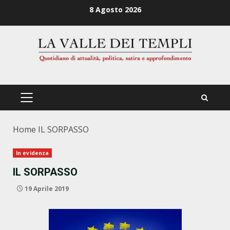
Zum
8 Agosto 2026
Inhalt
springen
PRIMÄRES
MENÜ
Home
IL SORPASSO
In evidenza
IL SORPASSO
19 Aprile 2019