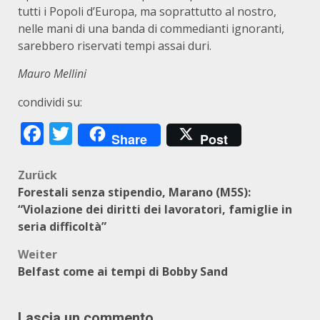
tutti i Popoli d’Europa, ma soprattutto al nostro,
nelle mani di una banda di commedianti ignoranti,
sarebbero riservati tempi assai duri.
M
auro Mellini
condividi su:
Facebook
Twitter
Share
Post
Beitragsnavigation
Zurück
Forestali senza stipendio, Marano (M5S):
“Violazione dei diritti dei lavoratori, famiglie in
seria difficoltà”
Weiter
Belfast come ai tempi di Bobby Sand
Lascia un commento