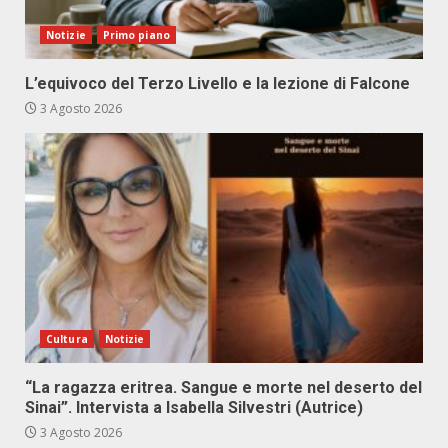
Notizie
Primo piano
L’equivoco del Terzo Livello e la lezione di Falcone
3 Agosto 2026
Cultura
Notizie
“La ragazza eritrea. Sangue e morte nel deserto del
Sinai”. Intervista a Isabella Silvestri (Autrice)
3 Agosto 2026