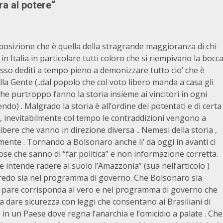
ra al potere
“
 posizione che è quella della stragrande maggioranza di chi
n Italia in particolare tutti coloro che si riempivano la bocc
esso dediti a tempo pieno a demonizzare tutto cio’ che è
la Gente (..dal popolo che col voto libero manda a casa gli
ti che purtroppo fanno la storia insieme ai vincitori in ogni
cendo) . Malgrado la storia è all’ordine dei potentati e di certa
a , inevitabilmente col tempo le contraddizioni vengono a
libere che vanno in direzione diversa .. Nemesi della storia ,
tamente . Tornando a Bolsonaro anche li’ da oggi in avanti ci
 cose che sanno di “far politica” e non informazione corretta.
re intende radere al suolo l’Amazzonia” (sua nell’articolo )
credo sia nel programma di governo. Che Bolsonaro sia
i pare corrisponda al vero e nel programma di governo che
glia dare sicurezza con leggi che consentano ai Brasiliani di
 in un Paese dove regna l’anarchia e l’omicidio a palate . Che