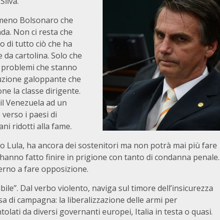
Silva.
nomeno Bolsonaro che
da. Non ci resta che
o di tutto ciò che ha
 da cartolina. Solo che
ai problemi che stanno
ruzione galoppante che
one la classe dirigente.
 il Venezuela ad un
erso i paesi di
i ridotti alla fame.
etto Lula, ha ancora dei sostenitori ma non potrà mai più fare
 l’hanno fatto finire in prigione con tanto di condanna penale.
erno a fare opposizione.
ile”. Dal verbo violento, naviga sul timore dell’insicurezza
a di campagna: la liberalizzazione delle armi per
olati da diversi governanti europei, Italia in testa o quasi.