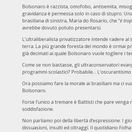
Bolsonaro è razzista, omofobo, antisemita, misogi
gravidanza è permessa solo in caso di stupro. Una
brasiliana di sinistra, Maria do Rosario, che “
è tro
avrebbe dovuto potuto presentarsi.
L’ultraliberalista privatizzatore intende radere al s
terra. La più grande foresta del mondo è ormai pro
già decimati ai quale Bolsonaro vuole togliere i ter
Come se non bastasse, gli ultraconservatori evan
programmi scolastici? Probabile… L’oscurantismo 
Ora possiamo fare la morale ai brasiliani ma ci vuo
Bolsonaro.
Forse l’unico a tremare è Battisti che pare venga re
soddisfazione.
Non parliamo poi della libertà d’espressione. I gio
dissuasioni, insulti ed oltraggi. Il quotidiano Folh