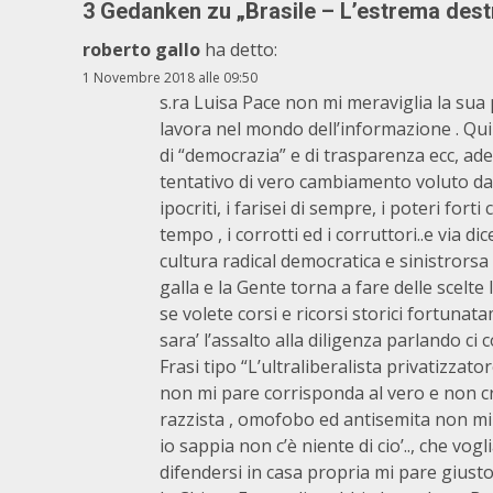
3 Gedanken zu „
Brasile – L’estrema dest
roberto gallo
ha detto:
1 Novembre 2018 alle 09:50
s.ra Luisa Pace non mi meraviglia la sua
lavora nel mondo dell’informazione . Qui i
di “democrazia” e di trasparenza ecc, ad
tentativo di vero cambiamento voluto dal
ipocriti, i farisei di sempre, i poteri for
tempo , i corrotti ed i corruttori..e via di
cultura radical democratica e sinistrors
galla e la Gente torna a fare delle scelte 
se volete corsi e ricorsi storici fortuna
sara’ l’assalto alla diligenza parlando ci
Frasi tipo “L’ultraliberalista privatizzato
non mi pare corrisponda al vero e non 
razzista , omofobo ed antisemita non m
io sappia non c’è niente di cio’.., che vo
difendersi in casa propria mi pare giusto