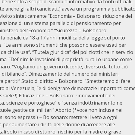
bene solo a scopo di scambio informativo da fonti ufficiali…
e anche gli altri candidati..) aveva un programma pubblicat
 Molto sinteticamente “Economia – Bolsonaro: riduzione del
creazione di un sistema parallelo di pensionamento per
ministero dell’Economia.” “Sicurezza – Bolsonaro:
tà penale da 18 a 17 anni; modifica della legge sul porto
ne: “Le armi sono strumenti che possono essere usati per
da chi le usa”. “Tutela giuridica” dei poliziotti che in servizio
ma. “Definire le invasioni di proprietà rurali o urbane come
sonaro: “Vogliamo un governo decente, diverso da tutto ciò
e e di bilancio”. Dimezzamento del numero dei ministeri,
tra partiti” Stato di diritto – Bolsonaro: “Smetteremo di fare
ento al Venezuela, “e di denigrare democrazie importanti com
ende Israele !) Educazione – Bolsonaro: rinnovamento dei
ca, scienze e portoghese” e “senza indottrinamento né
uole gestite dai militari” Aborto (*voce non inclusa nei
 si sono espressi) – Bolsonaro: mettere il veto a ogni
ge per aumentare i diritti delle donne di accedere alle
ali solo in caso di stupro, rischio per la madre o grave