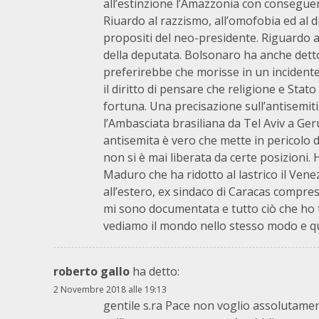
all’estinzione l’Amazzonia con consegue
Riuardo al razzismo, all’omofobia ed al d
propositi del neo-presidente. Riguardo a
della deputata. Bolsonaro ha anche dett
preferirebbe che morisse in un incidente d
il diritto di pensare che religione e Stat
fortuna. Una precisazione sull’antisemi
l’Ambasciata brasiliana da Tel Aviv a 
antisemita è vero che mette in pericolo d
non si è mai liberata da certe posizioni.
Maduro che ha ridotto al lastrico il Ven
all’estero, ex sindaco di Caracas compres
mi sono documentata e tutto ciò che ho 
vediamo il mondo nello stesso modo e qu
roberto gallo
ha detto:
2 Novembre 2018 alle 19:13
gentile s.ra Pace non voglio assolutamen