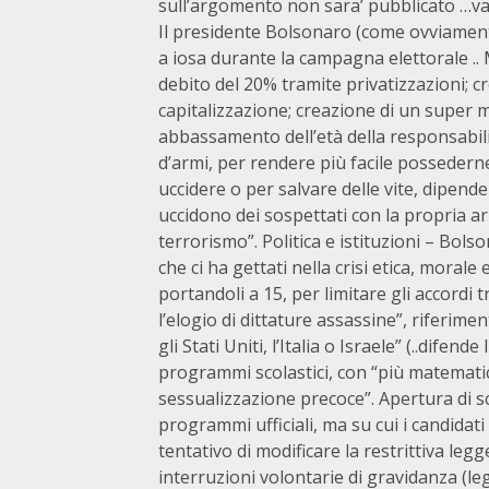
sull’argomento non sara’ pubblicato …va 
Il presidente Bolsonaro (come ovviament
a iosa durante la campagna elettorale ..
debito del 20% tramite privatizzazioni; 
capitalizzazione; creazione di un super 
abbassamento dell’età della responsabili
d’armi, per rendere più facile posseder
uccidere o per salvare delle vite, dipende 
uccidono dei sospettati con la propria ar
terrorismo”. Politica e istituzioni – Bol
che ci ha gettati nella crisi etica, moral
portandoli a 15, per limitare gli accordi 
l’elogio di dittature assassine”, riferim
gli Stati Uniti, l’Italia o Israele” (..dif
programmi scolastici, con “più matemati
sessualizzazione precoce”. Apertura di sc
programmi ufficiali, ma su cui i candidati
tentativo di modificare la restrittiva leg
interruzioni volontarie di gravidanza (leg