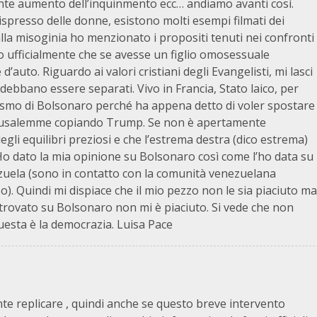
nte aumento dell’inquinmento ecc… andiamo avanti così.
ispresso delle donne, esistono molti esempi filmati dei
lla misoginia ho menzionato i propositi tenuti nei confronti
o ufficialmente che se avesse un figlio omosessuale
’auto. Riguardo ai valori cristiani degli Evangelisti, mi lasci
o debbano essere separati. Vivo in Francia, Stato laico, per
tismo di Bolsonaro perché ha appena detto di voler spostare
Gerusalemme copiando Trump. Se non è apertamente
egli equilibri preziosi e che l’estrema destra (dico estrema)
 Ho dato la mia opinione su Bolsonaro così come l’ho data su
ezuela (sono in contatto con la comunità venezuelana
o). Quindi mi dispiace che il mio pezzo non le sia piaciuto ma
trovato su Bolsonaro non mi è piaciuto. Si vede che non
esta è la democrazia. Luisa Pace
te replicare , quindi anche se questo breve intervento