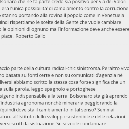
sonaro che ne fa parte credo sia positivo per via dei Valori
 era l’unica possibilita’ di cambiamento contro la corruzione
e stanno portando alla rovina il popolo come in Venezuela
. Quindi rispettiamo le scelte della Gente che vuole cambiare
sco le opinioni di ognuno ma l’informazione deve anche esser
piace . Roberto Gallo
ccio parte della cultura radical-chic sinistrorsa. Peraltro viv
no basata su fonti certe e non su comunicati d’agenzia nè
 diversi abbiamo scritto la stessa cosa forse significa che un
eda sulla parola, leggo spagnolo e portoghese.
sigeno indispensabile alla terra, Bolsonaro sta già aprendo
ll’industria agronoma nonché mineraria peggiorando la
0 (quindi dove sta il cambiamento in tal senso? Semmai
ore all’Istituto dello sviluppo sostenibile e delle relazioni
versi scritti la sistuazione. Se si vuole condannare