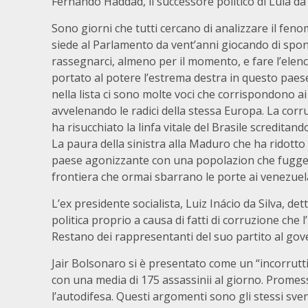
Fernando Haddad, il successore politico di Lula da 
Sono giorni che tutti cercano di analizzare il fe
siede al Parlamento da vent’anni giocando di spon
rassegnarci, almeno per il momento, e fare l’elenc
portato al potere l’estrema destra in questo paese
nella lista ci sono molte voci che corrispondono 
avvelenando le radici della stessa Europa. La cor
ha risucchiato la linfa vitale del Brasile screditand
La paura della sinistra alla Maduro che ha ridotto
paese agonizzante con una popolazion che fugge v
frontiera che ormai sbarrano le porte ai venezuelan
L’ex presidente socialista, Luiz Inácio da Silva, d
politica proprio a causa di fatti di corruzione che
Restano dei rappresentanti del suo partito al gov
Jair Bolsonaro si è presentato come un “incorruttib
con una media di 175 assassinii al giorno. Promess
l’autodifesa. Questi argomenti sono gli stessi svent