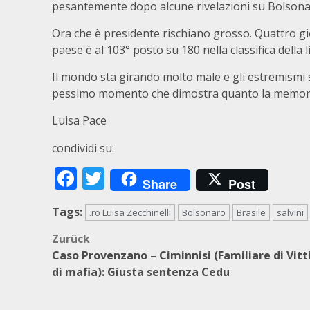
pesantemente dopo alcune rivelazioni su Bolsona
Ora che è presidente rischiano grosso. Quattro gior
paese è al 103° posto su 180 nella classifica della
Il mondo sta girando molto male e gli estremismi
pessimo momento che dimostra quanto la memoria s
Luisa Pace
condividi su:
Facebook
Twitter
Share
Post
Tags:
.ro Luisa Zecchinelli
Bolsonaro
Brasile
salvini
Beitragsnavigation
Zurück
Caso Provenzano – Ciminnisi (Familiare di Vit
di mafia): Giusta sentenza Cedu