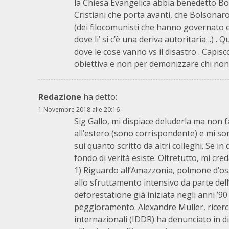
la Chiesa Evangelica abbia benedetto Bol
Cristiani che porta avanti, che Bolsonaro
(dei filocomunisti che hanno governato 
dove li’ si c’è una deriva autoritaria ..) 
dove le cose vanno vs il disastro . Capi
obiettiva e non per demonizzare chi non 
Redazione
ha detto:
1 Novembre 2018 alle 20:16
Sig Gallo, mi dispiace deluderla ma non fa
all’estero (sono corrispondente) e mi so
sui quanto scritto da altri colleghi. Se in
fondo di verità esiste. Oltretutto, mi cr
1) Riguardo all’Amazzonia, polmone d’os
allo sfruttamento intensivo da parte de
deforestatione già iniziata negli anni ’9
peggioramento. Alexandre Müller, ricercat
internazionali (IDDR) ha denunciato in di