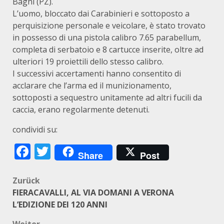
Bagni (PZ).
L’uomo, bloccato dai Carabinieri e sottoposto a
perquisizione personale e veicolare, è stato trovato
in possesso di una pistola calibro 7.65 parabellum,
completa di serbatoio e 8 cartucce inserite, oltre ad
ulteriori 19 proiettili dello stesso calibro.
I successivi accertamenti hanno consentito di
acclarare che l’arma ed il munizionamento,
sottoposti a sequestro unitamente ad altri fucili da
caccia, erano regolarmente detenuti.
condividi su:
Facebook
Twitter
Share
Post
Beitragsnavigation
Zurück
FIERACAVALLI, AL VIA DOMANI A VERONA
L’EDIZIONE DEI 120 ANNI