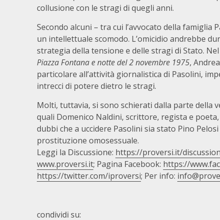
collusione con le stragi di quegli anni.
Secondo alcuni – tra cui l’avvocato della famiglia Pa
un intellettuale scomodo. L’omicidio andrebbe dun
strategia della tensione e delle stragi di Stato. Nel
Piazza Fontana e notte del 2 novembre 1975
, Andrea
particolare all’attività giornalistica di Pasolini, i
intrecci di potere dietro le stragi.
Molti, tuttavia, si sono schierati dalla parte della 
quali Domenico Naldini, scrittore, regista e poeta,
dubbi che a uccidere Pasolini sia stato Pino Pelosi
prostituzione omosessuale.
Leggi la Discussione:
https://proversi.it/discussi
www.proversi.it
; Pagina Facebook:
https://www.fa
https://twitter.com/iproversi
; Per info:
info@prover
condividi su: