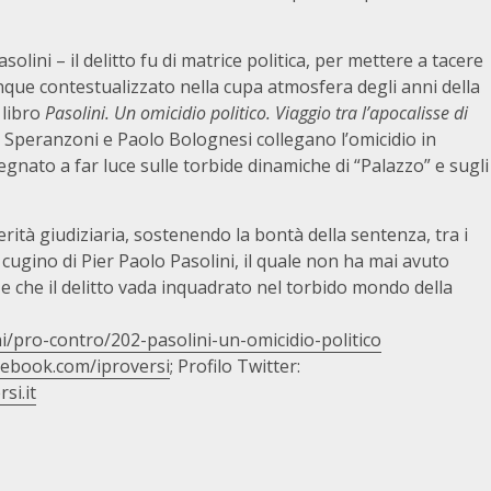
solini – il delitto fu di matrice politica, per mettere a tacere
que contestualizzato nella cupa atmosfera degli anni della
 libro
Pasolini. Un omicidio politico. Viaggio tra l’apocalisse di
 Speranzoni e Paolo Bolognesi collegano l’omicidio in
mpegnato a far luce sulle torbide dinamiche di “Palazzo” e sugli
verità giudiziaria, sostenendo la bontà della sentenza, tra i
 cugino di Pier Paolo Pasolini, il quale non ha mai avuto
 e che il delitto vada inquadrato nel torbido mondo della
oni/pro-contro/202-pasolini-un-omicidio-politico
cebook.com/iproversi
; Profilo Twitter:
si.it