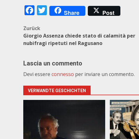
Facebook
Twitter
Share
Post
Beitragsnavigation
Zurück
Giorgio Assenza chiede stato di calamità per
nubifragi ripetuti nel Ragusano
Lascia un commento
Devi essere
connesso
per inviare un commento.
VERWANDTE GESCHICHTEN