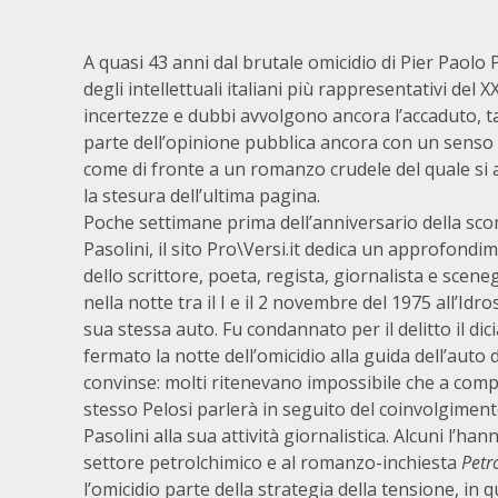
A quasi 43 anni dal brutale omicidio di Pier Paolo 
degli intellettuali italiani più rappresentativi del X
incertezze e dubbi avvolgono ancora l’accaduto, t
parte dell’opinione pubblica ancora con un senso
come di fronte a un romanzo crudele del quale si
la stesura dell’ultima pagina.
Poche settimane prima dell’anniversario della sc
Pasolini, il sito Pro\Versi.it dedica un approfondi
dello scrittore, poeta, regista, giornalista e scene
nella notte tra il I e il 2 novembre del 1975 all’Idr
sua stessa auto. Fu condannato per il delitto il dic
fermato la notte dell’omicidio alla guida dell’auto d
convinse: molti ritenevano impossibile che a compie
stesso Pelosi parlerà in seguito del coinvolgimento 
Pasolini alla sua attività giornalistica. Alcuni l’han
settore petrolchimico e al romanzo-inchiesta
Petro
l’omicidio parte della strategia della tensione, in 