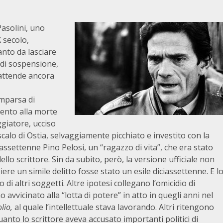
Pasolini, uno
X secolo,
anto da lasciare
 di sospensione,
 attende ancora
omparsa di
mento alla morte
ggiatore, ucciso
oscalo di Ostia, selvaggiamente picchiato e investito con la
iassettenne Pino Pelosi, un “ragazzo di vita”, che era stato
ello scrittore. Sin da subito, però, la versione ufficiale non
re un simile delitto fosse stato un esile diciassettenne. E l
di altri soggetti. Altre ipotesi collegano l’omicidio di
no avvicinato alla “lotta di potere” in atto in quegli anni nel
lio,
al quale l’intellettuale stava lavorando. Altri ritengono
quanto lo scrittore aveva accusato importanti politici di