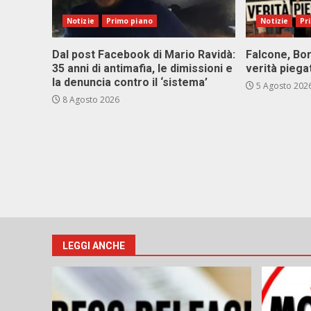
Notizie
Primo piano
Notizie
Pr
Dal post Facebook di Mario Ravidà:
Falcone, Bor
35 anni di antimafia, le dimissioni e
verità piega
la denuncia contro il ‘sistema’
5 Agosto 202
8 Agosto 2026
LEGGI ANCHE