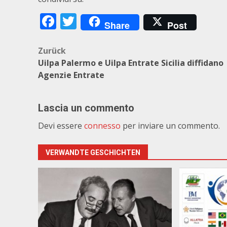
Facebook
Twitter
Share
Post
Beitragsnavigation
Zurück
Uilpa Palermo e Uilpa Entrate Sicilia diffidano
Agenzie Entrate
Lascia un commento
Devi essere
connesso
per inviare un commento.
VERWANDTE GESCHICHTEN