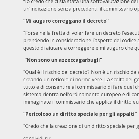
“Io credo che ci sia stata una sottovalutazione d
un’indicazione senza precedenti: il commissario op
“Mi auguro correggano il decreto”
“Forse nella fretta di voler fare un decreto l’ese
prendendo in considerazione l’aspetto del codice a
questo di aiutare a correggere e mi auguro che qu
“Non sono un azzeccagarbugli”
“Qual è il rischio del decreto? Non è un rischio da
creando un reticolo di norme vere. La scelta del go
tutto e di consentire al commissario di fare quel 
sistema rientra nell’ordinamento europeo e di con
immaginate il commissario che applica il diritto eu
“Pericoloso un diritto speciale per gli appalti”
“Credo che la creazione di un diritto speciale per gl
condividi su: