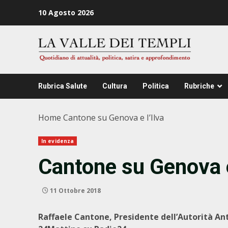
Zum
10 Agosto 2026
Inhalt
springen
Rubrica Salute
Cultura
Politica
Rubriche
Home
Cantone su Genova e I’Ilva
In evidenza
Cantone su Genova e
11 Ottobre 2018
Raffaele Cantone, Presidente dell’Autorità An