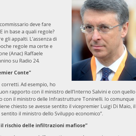
il commissario deve fare
E in base a quali regole?
e gli appalti. L’assenza di
poche regole ma certe e
ione (Anac) Raffaele
nnino su Radio 24.
remier Conte”
 corretti. Ad esempio, ho
n rapporto con il ministro dell’Interno Salvini e con quello
o con il ministro delle Infrastrutture Toninelli. Io comunque
viene chiesto se avesse sentito il vicepremier Luigi Di Maio, il
 sentito il ministro dello Sviluppo economico”.
 rischio delle infiltrazioni mafiose”