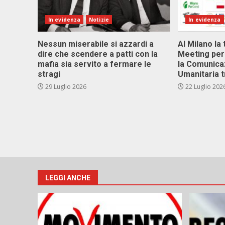
In evidenza
Notizie
In evidenza
Nessun miserabile si azzardi a
Al Milano la 
dire che scendere a patti con la
Meeting per 
mafia sia servito a fermare le
la Comunica
stragi
Umanitaria t
29 Luglio 2026
22 Luglio 202
LEGGI ANCHE