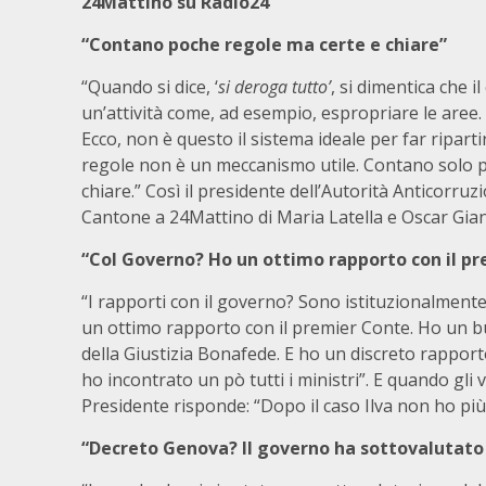
24Mattino su Radio24
“Contano poche regole ma certe e chiare”
“Quando si dice, ‘
si deroga tutto’
, si dimentica che 
un’attività come, ad esempio, espropriare le aree. 
Ecco, non è questo il sistema ideale per far ripartir
regole non è un meccanismo utile. Contano solo 
chiare.” Così il presidente dell’Autorità Anticorruz
Cantone a 24Mattino di Maria Latella e Oscar Gia
“Col Governo? Ho un ottimo rapporto con il p
“I rapporti con il governo? Sono istituzionalmente
un ottimo rapporto con il premier Conte. Ho un buo
della Giustizia Bonafede. E ho un discreto rapport
ho incontrato un pò tutti i ministri”. E quando gli 
Presidente risponde: “Dopo il caso Ilva non ho più
“Decreto Genova? Il governo ha sottovalutato il