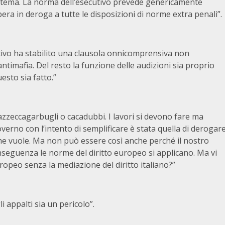
el tema. La norma dell’esecutivo prevede genericamente
era in deroga a tutte le disposizioni di norme extra penali”.
cutivo ha stabilito una clausola onnicomprensiva non
ntimafia. Del resto la funzione delle audizioni sia proprio
esto sia fatto.”
 azzeccagarbugli o cacadubbi. I lavori si devono fare ma
verno con l’intento di semplificare è stata quella di derogar
che vuole. Ma non può essere così anche perché il nostro
seguenza le norme del diritto europeo si applicano. Ma vi
ropeo senza la mediazione del diritto italiano?”
i appalti sia un pericolo”.