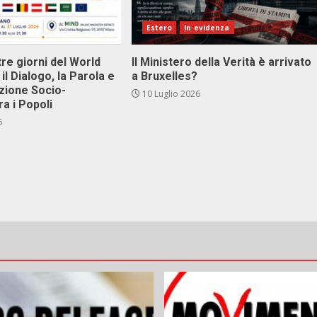
Estero
In evidenza
tre giorni del World
Il Ministero della Verità è arrivato
il Dialogo, la Parola e
a Bruxelles?
zione Socio-
10 Luglio 2026
ra i Popoli
6