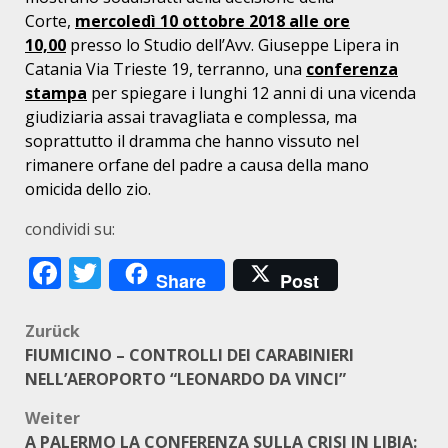
Corte,
mercoledì 10 ottobre 2018 alle ore
10,00
presso lo Studio dell’Avv. Giuseppe Lipera in
Catania Via Trieste 19, terranno, una
conferenza
stampa
per spiegare i lunghi 12 anni di una vicenda
giudiziaria assai travagliata e complessa, ma
soprattutto il dramma che hanno vissuto nel
rimanere orfane del padre a causa della mano
omicida dello zio.
condividi su:
Facebook
Twitter
Share
Post
Beitragsnavigation
Zurück
FIUMICINO – CONTROLLI DEI CARABINIERI
NELL’AEROPORTO “LEONARDO DA VINCI”
Weiter
A PALERMO LA CONFERENZA SULLA CRISI IN LIBIA: