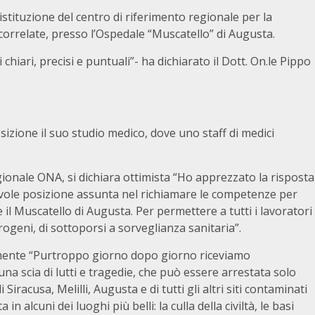
’istituzione del centro di riferimento regionale per la
correlate, presso l’Ospedale “Muscatello” di Augusta.
hiari, precisi e puntuali”- ha dichiarato il Dott. On.le Pippo
izione il suo studio medico, dove uno staff di medici
ionale ONA, si dichiara ottimista “Ho apprezzato la risposta
evole posizione assunta nel richiamare le competenze per
re il Muscatello di Augusta. Per permettere a tutti i lavoratori
rogeni, di sottoporsi a sorveglianza sanitaria”.
ente “Purtroppo giorno dopo giorno riceviamo
una scia di lutti e tragedie, che può essere arrestata solo
i Siracusa, Melilli, Augusta e di tutti gli altri siti contaminati
n alcuni dei luoghi più belli: la culla della civiltà, le basi