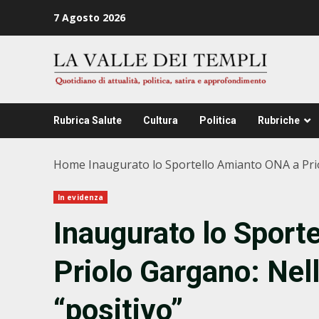
Zum
7 Agosto 2026
Inhalt
springen
Rubrica Salute
Cultura
Politica
Rubriche
Home
Inaugurato lo Sportello Amianto ONA a Pr
In evidenza
Inaugurato lo Sport
Priolo Gargano: Ne
“positivo”