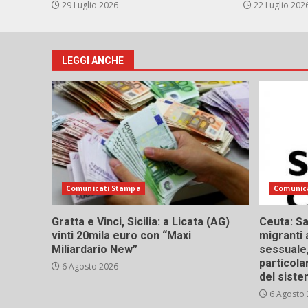
29 Luglio 2026
22 Luglio 202
LEGGI ANCHE
Comunicati Stampa
Comunic
Gratta e Vinci, Sicilia: a Licata (AG)
Ceuta: Sa
vinti 20mila euro con “Maxi
migranti 
Miliardario New”
sessuale,
particola
6 Agosto 2026
del siste
6 Agosto