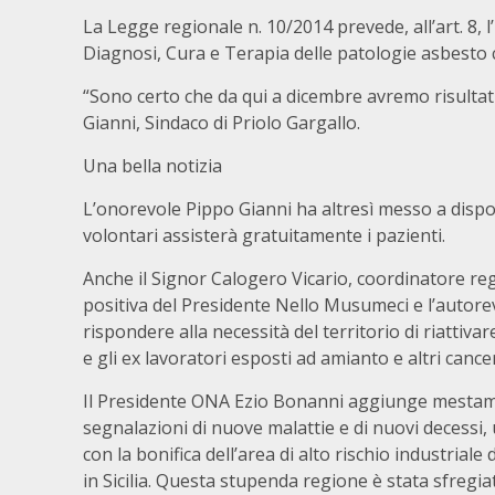
La Legge regionale n. 10/2014 prevede, all’art. 8, l
Diagnosi, Cura e Terapia delle patologie asbesto 
“Sono certo che da qui a dicembre avremo risultati c
Gianni, Sindaco di Priolo Gargallo.
Una bella notizia
L’onorevole Pippo Gianni ha altresì messo a dispos
volontari assisterà gratuitamente i pazienti.
Anche il Signor Calogero Vicario, coordinatore reg
positiva del Presidente Nello Musumeci e l’autor
rispondere alla necessità del territorio di riattiva
e gli ex lavoratori esposti ad amianto e altri cance
Il Presidente ONA Ezio Bonanni aggiunge mestam
segnalazioni di nuove malattie e di nuovi decessi, 
con la bonifica dell’area di alto rischio industriale d
in Sicilia. Questa stupenda regione è stata sfregiata i