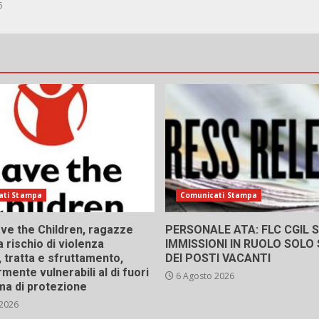
6
ati Stampa
Comunicati Stampa
ve the Children, ragazze
PERSONALE ATA: FLC CGIL SI
a rischio di violenza
IMMISSIONI IN RUOLO SOLO
 tratta e sfruttamento,
DEI POSTI VACANTI
rmente vulnerabili al di fuori
6 Agosto 2026
ma di protezione
 2026