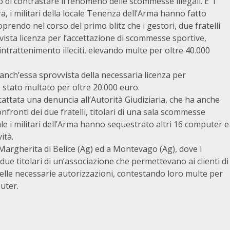
vo di contrastare il fenomeno delle scommesse illegali. E i
era, i militari della locale Tenenza dell’Arma hanno fatto
oprendo nel corso del primo blitz che i gestori, due fratelli
evista licenza per l’accettazione di scommesse sportive,
trattenimento illeciti, elevando multe per oltre 40.000
anch’essa sprovvista della necessaria licenza per
è stato multato per oltre 20.000 euro.
scattata una denuncia all’Autorità Giudiziaria, che ha anche
ronti dei due fratelli, titolari di una sala scommesse
le i militari dell’Arma hanno sequestrato altri 16 computer e
ità.
 Margherita di Belice (Ag) ed a Montevago (Ag), dove i
due titolari di un’associazione che permettevano ai clienti di
elle necessarie autorizzazioni, contestando loro multe per
uter.