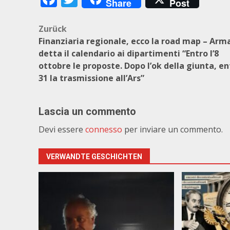
Share
Post
Beitragsnavigation
Zurück
Finanziaria regionale, ecco la road map – Arm
detta il calendario ai dipartimenti “Entro l’8
ottobre le proposte. Dopo l’ok della giunta, ent
31 la trasmissione all’Ars”
Lascia un commento
Devi essere
connesso
per inviare un commento.
VERWANDTE GESCHICHTEN