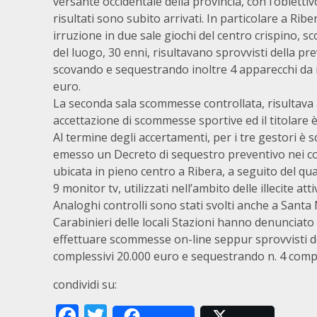
versante occidentale della provincia, con l’obietti
risultati sono subito arrivati. In particolare a Rib
irruzione in due sale giochi del centro crispino, sc
del luogo, 30 enni, risultavano sprovvisti della pr
scovando e sequestrando inoltre 4 apparecchi da in
euro.
La seconda sala scommesse controllata, risultava 
accettazione di scommesse sportive ed il titolare 
Al termine degli accertamenti, per i tre gestori è 
emesso un Decreto di sequestro preventivo nei conf
ubicata in pieno centro a Ribera, a seguito del qua
9 monitor tv, utilizzati nell’ambito delle illecite attiv
Analoghi controlli sono stati svolti anche a Santa
Carabinieri delle locali Stazioni hanno denunciato 
effettuare scommesse on-line seppur sprovvisti d
complessivi 20.000 euro e sequestrando n. 4 comp
condividi su:
Facebook
Twitter