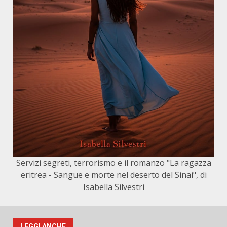
Servizi segreti, terrorismo e il romanzo "La ragazza
eritrea - Sangue e morte nel deserto del Sinai", di
Isabella Silvestri
LEGGI ANCHE