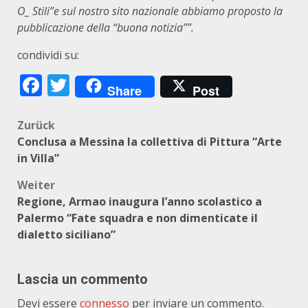
O_ Stili”e sul nostro sito nazionale abbiamo proposto la
pubblicazione della “buona notizia””.
condividi su:
Facebook
Twitter
Share
Post
Beitragsnavigation
Zurück
Conclusa a Messina la collettiva di Pittura “Arte
in Villa”
Weiter
Regione, Armao inaugura l’anno scolastico a
Palermo “Fate squadra e non dimenticate il
dialetto siciliano”
Lascia un commento
Devi essere
connesso
per inviare un commento.