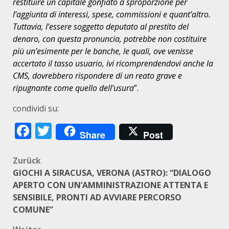
restituire un capitale gonfiato a sproporzione per
l’aggiunta di interessi, spese, commissioni e quant’altro.
Tuttavia, l’essere soggetto deputato al prestito del
denaro, con questa pronuncia, potrebbe non costituire
più un’esimente per le banche, le quali, ove venisse
accertato il tasso usuario, ivi ricomprendendovi anche la
CMS, dovrebbero rispondere di un reato grave e
ripugnante come quello dell’usura
”.
condividi su:
Facebook
Twitter
Share
Post
Beitragsnavigation
Zurück
GIOCHI A SIRACUSA, VERONA (ASTRO): “DIALOGO
APERTO CON UN’AMMINISTRAZIONE ATTENTA E
SENSIBILE, PRONTI AD AVVIARE PERCORSO
COMUNE”