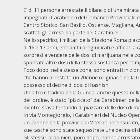
E’ di 11 persone arrestate il bilancio di una mirata
impegnati i Carabinieri del Comando Provinciale d
Centro Storico, San Basilio, Ostiense, Magliana, 
scattati gli arresti da parte dei Carabinieri.
Nello specifico, i militari della Stazione Roma pi
di 16 e 17 anni, entrambi pregiudicati e affidati 
sorpresi a vendere delle dosi di marijuana nella 
spuntate altre dosi della stessa sostanza per com
Poco dopo, nella stessa zona, sono entrati in zio
che hanno arrestato un 20enne originario della Gu
possesso di decine di dosi di hashish.
Un altro cittadino della Guinea, anche questo nell
dell’ordine, è stato “pizzicato” dai Carabinieri de
mentre stava tentando di piazzare delle dosi di ma
In via Montegiorgio, i Carabinieri del Nucleo O
un 22enne della provincia di Viterbo, incensurato, 
sue tasche sono state sequestrate una decina di d
Gli stessi Carabinieri, poco dopo, hanno arrestat