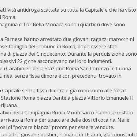
 attività antidroga scattata su tutta la Capitale e che ha visto
i Roma.
Anagnina e Tor Bella Monaca sono i quartieri dove sono
azza Farnese hanno arrestato due giovani ragazzi marocchini
a case-famiglia del Comune di Roma, dopo essere stati
zona di piazza dei Cinquecento. Durante la perquisizione sono
plessivi 22 g che ascondevano nei loro indumenti.
ne i Carabinieri della Stazione Roma San Lorenzo in Lucina
inea, senza fissa dimora e con precedenti, trovato in
a Capitale senza fissa dimora e già conosciuto alle forze
lla Stazione Roma piazza Dante a piazza Vittorio Emanuele II
rijuana.
perativo della Compagnia Roma Montesacro hanno arrestato
arrivato a Roma per spacciare delle dosi di cocaina. Nelle
osi di “polvere bianca” pronte per essere vendute.
o un altro giovane pusher, romano di 16 anni, già conosciuto