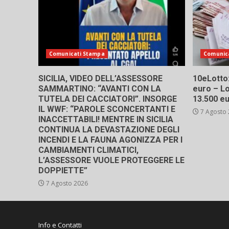
Comunicati Stampa
Comunic
SICILIA, VIDEO DELL’ASSESSORE
10eLotto: 
SAMMARTINO: “AVANTI CON LA
euro – Lo
TUTELA DEI CACCIATORI”. INSORGE
13.500 e
IL WWF: “PAROLE SCONCERTANTI E
7 Agosto
INACCETTABILI! MENTRE IN SICILIA
CONTINUA LA DEVASTAZIONE DEGLI
INCENDI E LA FAUNA AGONIZZA PER I
CAMBIAMENTI CLIMATICI,
L’ASSESSORE VUOLE PROTEGGERE LE
DOPPIETTE”
7 Agosto 2026
Info e Contatti