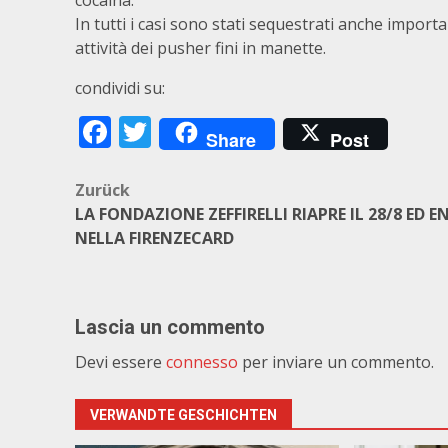
cocaina.
In tutti i casi sono stati sequestrati anche import
attività dei pusher fini in manette.
condividi su:
Facebook
Twitter
Share
Post
Beitragsnavigation
Zurück
LA FONDAZIONE ZEFFIRELLI RIAPRE IL 28/8 ED 
NELLA FIRENZECARD
Lascia un commento
Devi essere
connesso
per inviare un commento.
VERWANDTE GESCHICHTEN