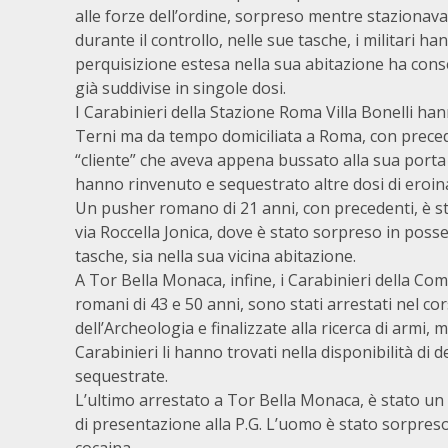
alle forze dell’ordine, sorpreso mentre stazionava
durante il controllo, nelle sue tasche, i militari 
perquisizione estesa nella sua abitazione ha consen
già suddivise in singole dosi.
I Carabinieri della Stazione Roma Villa Bonelli han
Terni ma da tempo domiciliata a Roma, con preced
“cliente” che aveva appena bussato alla sua porta di
hanno rinvenuto e sequestrato altre dosi di eroin
Un pusher romano di 21 anni, con precedenti, è st
via Roccella Jonica, dove è stato sorpreso in poss
tasche, sia nella sua vicina abitazione.
A Tor Bella Monaca, infine, i Carabinieri della C
romani di 43 e 50 anni, sono stati arrestati nel cor
dell’Archeologia e finalizzate alla ricerca di armi, 
Carabinieri li hanno trovati nella disponibilità di 
sequestrate.
L’ultimo arrestato a Tor Bella Monaca, è stato u
di presentazione alla P.G. L’uomo è stato sorpreso 