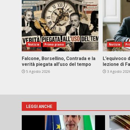
Notizie
Primo piano
Notizie
Pr
Falcone, Borsellino, Contrada e la
L’equivoco d
verità piegata all’uso del tempo
lezione di F
5 Agosto 2026
3 Agosto 202
LEGGI ANCHE