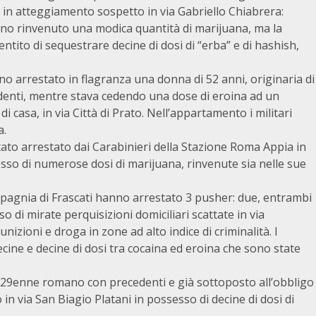
 in atteggiamento sospetto in via Gabriello Chiabrera:
hanno rinvenuto una modica quantità di marijuana, ma la
tito di sequestrare decine di dosi di “erba” e di hashish,
no arrestato in flagranza una donna di 52 anni, originaria di
enti, mentre stava cedendo una dose di eroina ad un
 casa, in via Città di Prato. Nell’appartamento i militari
a.
ato arrestato dai Carabinieri della Stazione Roma Appia in
esso di numerose dosi di marijuana, rinvenute sia nelle sue
ompagnia di Frascati hanno arrestato 3 pusher: due, entrambi
so di mirate perquisizioni domiciliari scattate in via
munizioni e droga in zone ad alto indice di criminalità. I
decine e decine di dosi tra cocaina ed eroina che sono state
n 29enne romano con precedenti e già sottoposto all’obbligo
in via San Biagio Platani in possesso di decine di dosi di