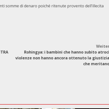
anti somme di denaro poiché ritenute provento dell’illecita
Weite
ENTRA
Rohingya: i bambini che hanno subito atroc
violenze non hanno ancora ottenuto la giustizi
che meritan