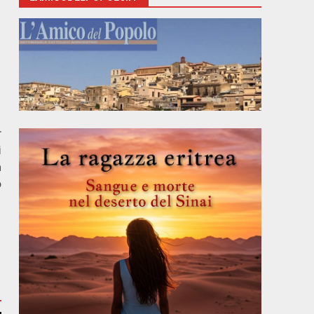
r
i
a
o