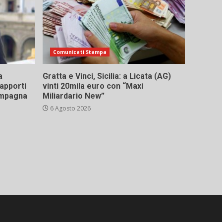
Comunicati Stampa
a
Gratta e Vinci, Sicilia: a Licata (AG)
rapporti
vinti 20mila euro con “Maxi
campagna
Miliardario New”
6 Agosto 2026