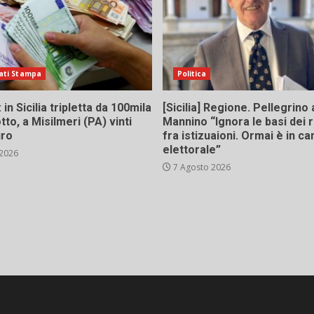
ati Stampa
Politica
in Sicilia tripletta da 100mila
[Sicilia] Regione. Pellegrino 
tto, a Misilmeri (PA) vinti
Mannino “Ignora le basi dei 
uro
fra istizuaioni. Ormai è in 
elettorale”
 2026
7 Agosto 2026