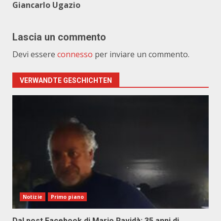
Giancarlo Ugazio
Lascia un commento
Devi essere
connesso
per inviare un commento.
VERWANDTE GESCHICHTEN
Notizie
Primo piano
Dal post Facebook di Mario Ravidà: 35 anni di