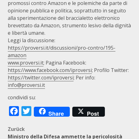
promossi contro Amazon e le polemiche da parte di
opinione pubblica e politica, soprattutto in seguito
alla sperimentazione del braccialetto elettronico
brevettato da Amazon, strumento lesivo della dignità
e libertà umane.
Leggi la discussione:
https://proversi.it/discussioni/pro-contro/195-
amazon
www.proversi.it
; Pagina Facebook:
https://www.facebook.com/iproversi
; Profilo Twitter:
https://twitter.com/iproversi
; Per info:
info@proversi.it
condividi su:
Facebook
Twitter
Share
Post
Beitragsnavigation
Zurück
Ministro della Difesa ammette la pericolosità