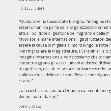
2 Luglio 2018
“Qualora ve ne fosse stato bisogno, l’indagine che 
esseri umani da parte delle organizzazioni crimin
attuali politiche di gestione dei migranti e delle
favorisce le mafie internazionali, gli sfruttatori d
essere la causa di migliaia di morti lungo le rotte 
Nel ringraziare la Magistratura, i Carabinieri e tu
indagine internazionale non possiamo che tornare 
che sottraggono gli esseri umani al rischio di diven
In ogni caso, da subito occorre attivare corridoi 
e alla violenza delle cosche mafiose e che tolgano
ricatto.”
Lo ha dichiarato Leoluca Orlando commentando gli
denominata “Balkani”.
condividi su: