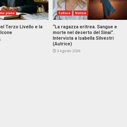
imo piano
Cultura
Notizie
el Terzo Livello e la
“La ragazza eritrea. Sangue e
alcone
morte nel deserto del Sinai”.
Intervista a Isabella Silvestri
6
(Autrice)
3 Agosto 2026