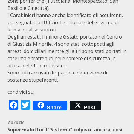
zone periferiche (Tuscolana, Montespaccato, San
Basilio e Cinecittà).
I Carabinieri hanno anche identificato gli acquirenti,
poi segnalati all’Ufficio Territoriale del Governo di
Roma, quali assuntori.
Degli arrestati, il minore è stato portato nel Centro
di Giustizia Minorile, 4 sono stati sottoposti agli
arresti domiciliari mentre gli altri sono stati portati in
caserma e trattenuti nelle camere di sicurezza in
attesa del rito direttissimo.
Sono tutti accusati di spaccio e detenzione di
sostanze stupefacenti.
condividi su:
Facebook
Twitter
Share
Post
Beitragsnavigation
Zurück
SuperEnalotto: il “Sistema” colpisce ancora, così