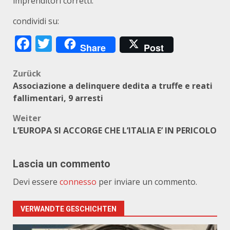
imprenditori corretti.
condividi su:
Facebook
Twitter
Share
Post
Beitragsnavigation
Zurück
Associazione a delinquere dedita a truffe e reati
fallimentari, 9 arresti
Weiter
L’EUROPA SI ACCORGE CHE L’ITALIA E’ IN PERICOLO
Lascia un commento
Devi essere
connesso
per inviare un commento.
VERWANDTE GESCHICHTEN