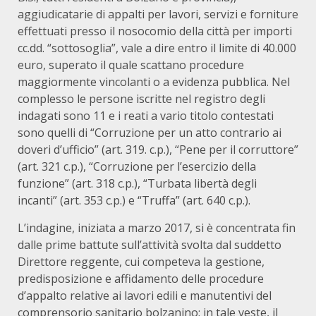
aggiudicatarie di appalti per lavori, servizi e forniture
effettuati presso il nosocomio della città per importi
cc.dd. “sottosoglia”, vale a dire entro il limite di 40.000
euro, superato il quale scattano procedure
maggiormente vincolanti o a evidenza pubblica. Nel
complesso le persone iscritte nel registro degli
indagati sono 11 e i reati a vario titolo contestati
sono quelli di “Corruzione per un atto contrario ai
doveri d’ufficio” (art. 319. c.p.), “Pene per il corruttore”
(art. 321 c.p.), “Corruzione per l’esercizio della
funzione” (art. 318 c.p.), “Turbata libertà degli
incanti” (art. 353 c.p.) e “Truffa” (art. 640 c.p.).
L’indagine, iniziata a marzo 2017, si è concentrata fin
dalle prime battute sull’attività svolta dal suddetto
Direttore reggente, cui competeva la gestione,
predisposizione e affidamento delle procedure
d’appalto relative ai lavori edili e manutentivi del
comprensorio sanitario bolzanino; in tale veste, il