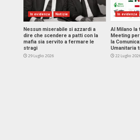
In evidenza
Notizie
In evidenza
Nessun miserabile si azzardi a
Al Milano la 
dire che scendere a patti con la
Meeting per 
mafia sia servito a fermare le
la Comunica
stragi
Umanitaria t
29 Luglio 2026
22 Luglio 202