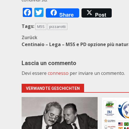
Facebook
Twitter
Share
Post
Tags:
M5S
pizzarotti
Beitragsnavigation
Zurück
Centinaio – Lega – M5S e PD opzione più natur
Lascia un commento
Devi essere
connesso
per inviare un commento.
VERWANDTE GESCHICHTEN