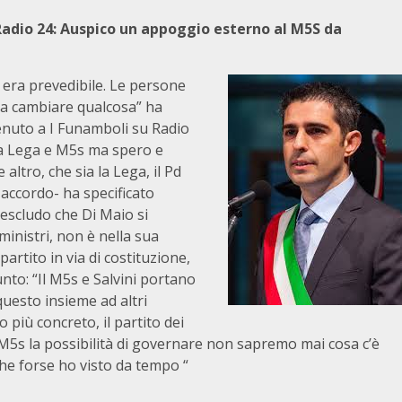
Radio 24: Auspico un appoggio esterno al M5S da
e era prevedibile. Le persone
sa cambiare qualcosa” ha
venuto a I Funamboli su Radio
tra Lega e M5s ma spero e
altro, che sia la Lega, il Pd
 accordo- ha specificato
escludo che Di Maio si
ministri, non è nella sua
rtito in via di costituzione,
nto: “Il M5s e Salvini portano
uesto insieme ad altri
 più concreto, il partito dei
l M5s la possibilità di governare non sapremo mai cosa c’è
che forse ho visto da tempo “