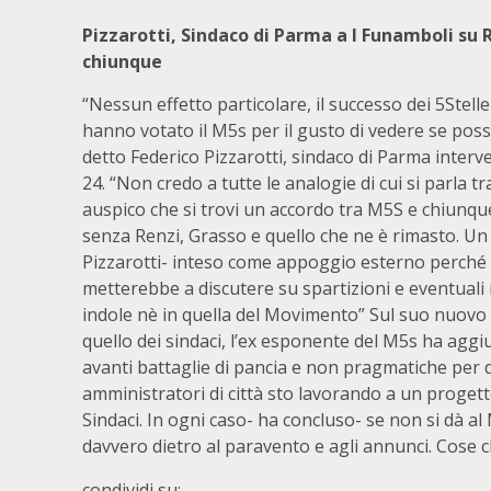
Pizzarotti, Sindaco di Parma a I Funamboli su 
chiunque
“Nessun effetto particolare, il successo dei 5Stell
hanno votato il M5s per il gusto di vedere se pos
detto Federico Pizzarotti, sindaco di Parma inter
24. “Non credo a tutte le analogie di cui si parla 
auspico che si trovi un accordo tra M5S e chiunque 
senza Renzi, Grasso e quello che ne è rimasto. Un
Pizzarotti- inteso come appoggio esterno perché 
metterebbe a discutere su spartizioni e eventuali 
indole nè in quella del Movimento” Sul suo nuovo pa
quello dei sindaci, l’ex esponente del M5s ha aggiu
avanti battaglie di pancia e non pragmatiche per q
amministratori di città sto lavorando a un progetto
Sindaci. In ogni caso- ha concluso- se non si dà a
davvero dietro al paravento e agli annunci. Cose 
condividi su: