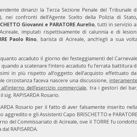
 pendente dinanzi la Terza Sezione Penale del Tribunale d
, nei confronti dell’Agente Scelto della Polizia di Stato
SCHETTO Giovanni e PARATORE Aurelio
, tutti in servizio a
ireale, imputati rispettivamente di calunnia e di lesion
RE Paolo Rino
, barista di Acireale, anch’egli a sua volt
 quanto accaduto il giorno dei festeggiamenti del Carneval
, quando a scatenare l’intero accaduto fu l’errata battitura d
mi in più rispetto all’oggetto dell’acquisto effettuato da
le circostanza faceva nascere una discussione,
interament
all’interno dell’esercizio commerciale
, tra i gestori del bar
d il sig. RAPISARDA Rosario.
SARDA Rosario per il fatto di aver falsamente inserito nell
ltimo aggredito e gli Assistenti Capo BRISCHETTO e PARATOR
nterno del Commissariato di Acireale, ove il TORRE fu condott
ta dal RAPISARDA.