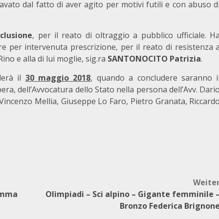
ravato dal fatto di aver agito per motivi futili e con abuso d
clusione
, per il reato di oltraggio a pubblico ufficiale. H
e per intervenuta prescrizione, per il reato di resistenza 
ino e alla di lui moglie, sig.ra
SANTONOCITO Patrizia
.
derà il
30 maggio 2018
, quando a concludere saranno i
era, dell’Avvocatura dello Stato nella persona dell’Avv. Dari
 Vincenzo Mellia, Giuseppe Lo Faro, Pietro Granata, Riccard
Weite
ramma
Olimpiadi – Sci alpino – Gigante femminile 
Bronzo Federica Brignon