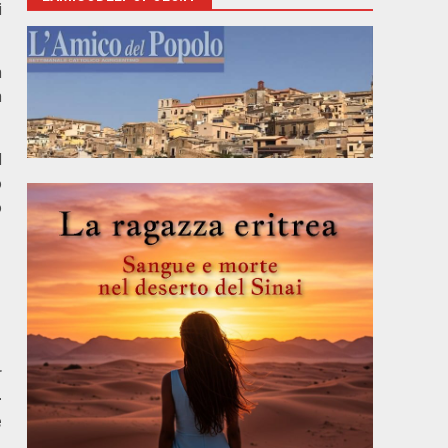
i
a
a
l
o
o
r
–
e