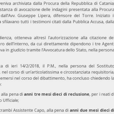
iva archiviata dalla Procura della Repubblica di Catania
istanza di avocazione delle indagini presentata alla Procur
all’Avv. Giuseppe Lipera, difensore del Torre. Iniziato i
 sfilavano tutti i testimoni citati dalla Pubblica Accusa, dall
nza, otteneva altresì l’autorizzazione alla citazione de
tero dell’Interno, da cui direttamente dipendono i tre Agent
tuiva in giudizio tramite l’Avvocatura dello Stato, nella person
enza di ieri 14/2/2018, il P.M., nella persona del Sostitut
el corso di un’articolatissima e circostanziata requisitoria
 emersi nel corso del dibattimento, ha concluso chiedendo l
:
, alla pena di
anni tre mesi dieci di reclusione
, per i reati d
 Ufficiale;
trambi Assistente Capo, alla pena di
anni due mesi dieci d