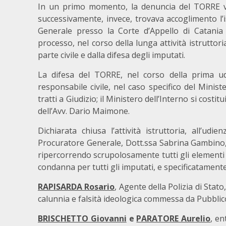
In un primo momento, la denuncia del TORRE ven
successivamente, invece, trovava accoglimento l’
Generale presso la Corte d’Appello di Catania d
processo, nel corso della lunga attività istruttoria
parte civile e dalla difesa degli imputati.
La difesa del TORRE, nel corso della prima udie
responsabile civile, nel caso specifico del Minis
tratti a Giudizio; il Ministero dell’Interno si costi
dell’Avv. Dario Maimone.
Dichiarata chiusa l’attività istruttoria, all’udi
Procuratore Generale, Dott.ssa Sabrina Gambino, n
ripercorrendo scrupolosamente tutti gli elementi
condanna per tutti gli imputati, e specificatamente
RAPISARDA Rosario
, Agente della Polizia di Stato
calunnia e falsità ideologica commessa da Pubblico
BRISCHETTO Giovanni
e
PARATORE Aurelio
, en