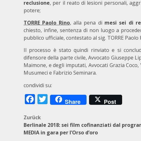
reclusione
, per il reato di lesioni personali, agg
potere;
TORRE Paolo Rino
, alla pena di
mesi sei di re
chiesto, infine, sentenza di non luogo a proceder
pubblico ufficiale, contestato al sig. TORRE Paolo R
Il processo è stato quindi rinviato e si conclu
difensore della parte civile, Avvocato Giuseppe Lip
Maimone, e degli imputati, Avvocati Grazia Coco,
Musumeci e Fabrizio Seminara.
condividi su:
Facebook
Twitter
Share
Post
Beitragsnavigation
Zurück
Berlinale 2018: sei film cofinanziati dal prog
MEDIA in gara per l’Orso d’oro