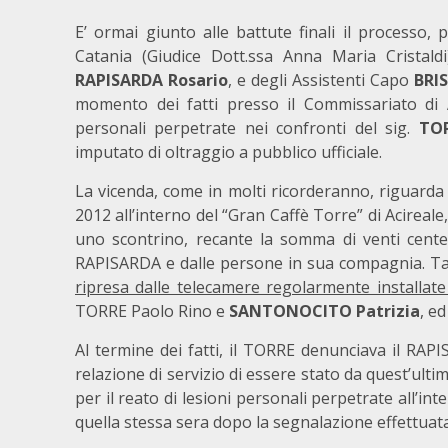
E’ ormai giunto alle battute finali il processo,
Catania (Giudice Dott.ssa Anna Maria Cristaldi)
RAPISARDA Rosario
, e degli Assistenti Capo
BRI
momento dei fatti presso il Commissariato di Ac
personali perpetrate nei confronti del sig.
TOR
imputato di oltraggio a pubblico ufficiale.
La vicenda, come in molti ricorderanno, riguarda
2012 all’interno del “Gran Caffè Torre” di Acireale
uno scontrino, recante la somma di venti centesi
RAPISARDA e dalle persone in sua compagnia. Ta
ripresa dalle telecamere regolarmente installate 
TORRE Paolo Rino e
SANTONOCITO Patrizia
, e
Al termine dei fatti, il TORRE denunciava il RAPI
relazione di servizio di essere stato da quest’u
per il reato di lesioni personali perpetrate all’i
quella stessa sera dopo la segnalazione effettua