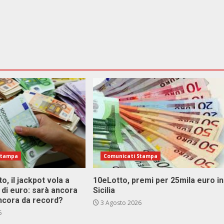
Stampa
Comunicati Stampa
o, il jackpot vola a
10eLotto, premi per 25mila euro in
i di euro: sarà ancora
Sicilia
ncora da record?
3 Agosto 2026
6