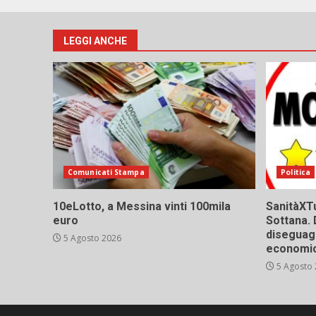
LEGGI ANCHE
Comunicati Stampa
Politica
10eLotto, a Messina vinti 100mila
SanitàXTu
euro
Sottana. 
diseguagl
5 Agosto 2026
economic
5 Agosto