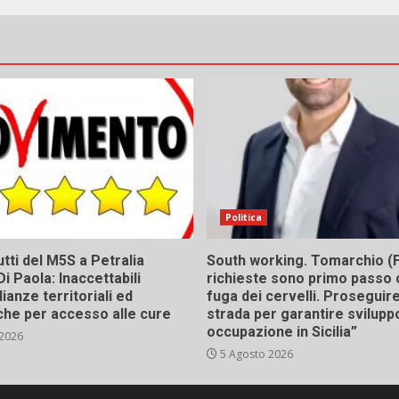
Politica
tti del M5S a Petralia
South working. Tomarchio (F
Di Paola: Inaccettabili
richieste sono primo passo 
ianze territoriali ed
fuga dei cervelli. Proseguir
he per accesso alle cure
strada per garantire svilupp
occupazione in Sicilia”
 2026
5 Agosto 2026