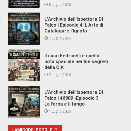
;
8 Luglio 2026
a
l
L’Archivio dell’Ispettore Di
a
Falco | Episodio 4: L’Arte di
Catalogare l’Ignoto
7 Luglio 2026
l
i
Il caso Feltrinelli e quella
a
nota speciale nei file segreti
della CIA
2 Luglio 2026
o
,
a
L’Archivio dell’Ispettore Di
Falco | 46909 -Episodio 3 –
La farsa e il fango
i
1 Luglio 2026
i
LAMICODELPOPOLO.IT