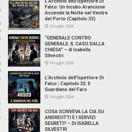
L’Archivio dell’Ispettore Di
Falco: Un Incubo Arancione
i
Accende la Notte nel Ventre
,
del Porto (Capitolo 33)
l
24 Luglio 2026
i
a
“GENERALE CONTRO
GENERALE. IL CASO DALLA
CHIESA” – di Isabella
Silvestri
e
i
19 Luglio 2026
l
e
L’Archivio dell’Ispettore Di
Falco | Capitolo 32: Il
,
Guardiano del Faro
14 Luglio 2026
a
E
COSA SCRIVEVA LA CIA SU
o
ANDREOTTI E I SERVIZI
SEGRETI? – DI ISABELLA
SILVESTRI