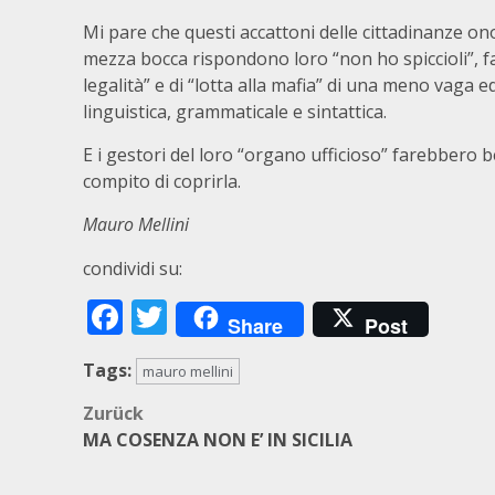
Mi pare che questi accattoni delle cittadinanze ono
mezza bocca rispondono loro “non ho spiccioli”, fa
legalità” e di “lotta alla mafia” di una meno vaga
linguistica, grammaticale e sintattica.
E i gestori del loro “organo ufficioso” farebbero be
compito di coprirla.
Mauro Mellini
condividi su:
Facebook
Twitter
Share
Post
Tags:
mauro mellini
Beitragsnavigation
Zurück
MA COSENZA NON E’ IN SICILIA