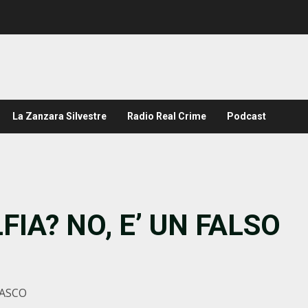
La Zanzara Silvestre
Radio Real Crime
Podcast
FIA? NO, E’ UN FALSO
IASCO