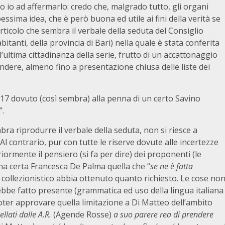
o io ad affermarlo: credo che, malgrado tutto, gli organi
pessima idea, che è però buona ed utile ai fini della verità se
articolo che sembra il verbale della seduta del Consiglio
tanti, della provincia di Bari) nella quale è stata conferita
 l’ultima cittadinanza della serie, frutto di un accattonaggio
endere, almeno fino a presentazione chiusa delle liste dei
017 dovuto (così sembra) alla penna di un certo Savino
”.
mbra riprodurre il verbale della seduta, non si riesce a
 Al contrario, pur con tutte le riserve dovute alle incertezze
ormente il pensiero (si fa per dire) dei proponenti (le
na certa Francesca De Palma quella che “
se ne è fatta
collezionistico abbia ottenuto quanto richiesto. Le cose no
be fatto presente (grammatica ed uso della lingua italiana
ter approvare quella limitazione a Di Matteo dell’ambito
llati dalle A.R.
(Agende Rosse)
a suo parere rea di prendere