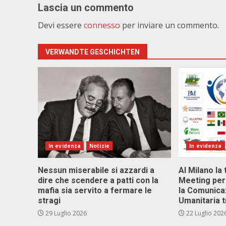
Lascia un commento
Devi essere
connesso
per inviare un commento.
VERWANDTE GESCHICHTEN
In evidenza
Notizie
In evidenza
Nessun miserabile si azzardi a
Al Milano la 
dire che scendere a patti con la
Meeting per 
mafia sia servito a fermare le
la Comunica
stragi
Umanitaria t
29 Luglio 2026
22 Luglio 202