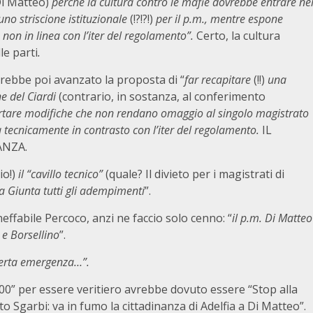
Di Matteo)
perché la cultura contro le mafie dovrebbe entrare ne
no striscione istituzionale
(!?!?!)
per il p.m., mentre espone
 non in linea con l’iter del regolamento”.
Certo, la cultura
le parti
.
rebbe poi avanzato la proposta di “
far recapitare
(!!)
una
e del Ciardi
(contrario, in sostanza, al conferimento
tare modifiche che non rendano omaggio al singolo magistrato
 tecnicamente in contrasto con l’iter del regolamento.
IL
NZA.
io!)
il “cavillo tecnico”
(quale? Il divieto per i magistrati di
 Giunta tutti gli adempimenti
”.
neffabile Percoco, anzi ne faccio solo cenno: “
il p.m. Di Matteo
 e Borsellino
”.
certa emergenza…”.
000” per essere veritiero avrebbe dovuto essere “Stop alla
to Sgarbi: va in fumo la cittadinanza di Adelfia a Di Matteo”.