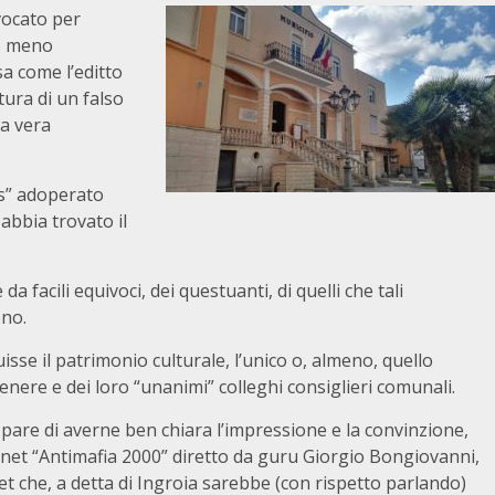
vocato per
 o meno
sa come l’editto
tura di un falso
na vera
us” adoperato
abbia trovato il
da facili equivoci, dei questuanti, di quelli che tali
ono.
sse il patrimonio culturale, l’unico o, almeno, quello
enere e dei loro “unanimi” colleghi consiglieri comunali.
are di averne ben chiara l’impressione e la convinzione,
rnet “Antimafia 2000” diretto da guru Giorgio Bongiovanni,
net che, a detta di Ingroia sarebbe (con rispetto parlando)