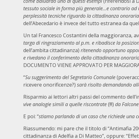
come baluardo uno di questi esempi
(riferendosi a 
tessuto sociale in forma più generale…e contrario ad u
perplessità tecniche riguardo la cittadinanza onoraria
dell’Abecedario è invece del tutto estranea da quel
Un tal Francesco Costantini della maggioranza, av
targa di ringraziamento al p.m. e ribadisce la posizion
dell’ambita cittadinanza)
ritenendo opportuno appor
e rivedano il conferimento della cittadinanza onoraria
DOCUMENTO VIENE APPROVATO PER MAGGIORA
“
Su suggerimento del Segretario Comunale
(poveracc
ricevere onorificenze?)
sarà risolto demandando alla
Risparmio ai lettori altri passi del commento dell’i
vive analogie simili a quelle riscontrate
(!!!)
da Falcone
E poi: “
stiamo parlando di un caso che richiede una 
Riassumendo: mi pare che il titolo di “Antimafia 2
cittadinanza di Adelfia a Di Matteo”, oppure: “Effet