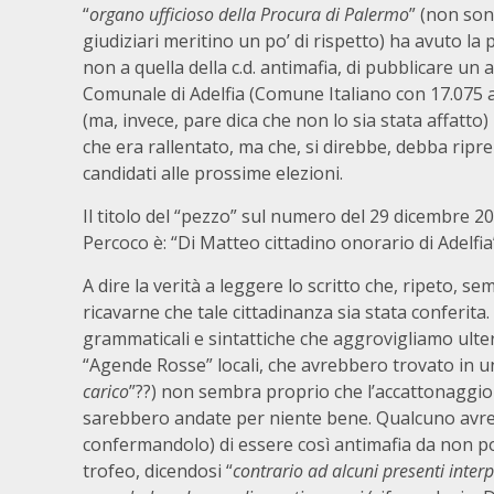
“
organo ufficioso della Procura di Palermo
” (non son
giudiziari meritino un po’ di rispetto) ha avuto la 
non a quella della c.d. antimafia, di pubblicare un 
Comunale di Adelfia (Comune Italiano con 17.075 abi
(ma, invece, pare dica che non lo sia stata affatto)
che era rallentato, ma che, si direbbe, debba ripr
candidati alle prossime elezioni.
Il titolo del “pezzo” sul numero del 29 dicembre 2
Percoco è: “Di Matteo cittadino onorario di Adelfia
A dire la verità a leggere lo scritto che, ripeto, se
ricavarne che tale cittadinanza sia stata conferita.
grammaticali e sintattiche che aggrovigliamo ulteri
“Agende Rosse” locali, che avrebbero trovato in u
carico
”??) non sembra proprio che l’accattonaggio 
sarebbero andate per niente bene. Qualcuno avreb
confermandolo) di essere così antimafia da non po
trofeo, dicendosi “
contrario ad alcuni presenti interpe