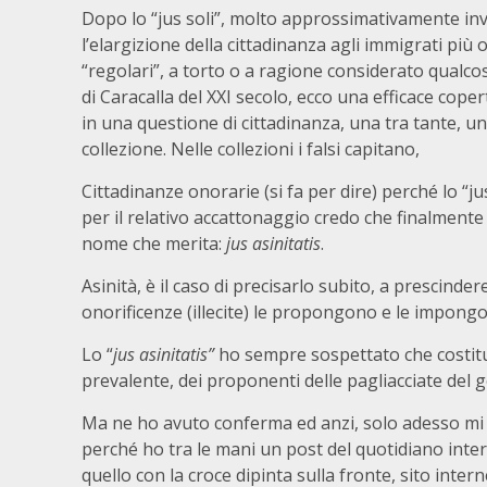
Dopo lo “jus soli”, molto approssimativamente in
l’elargizione della cittadinanza agli immigrati più
“regolari”, a torto o a ragione considerato qualco
di Caracalla del XXI secolo, ecco una efficace coper
in una questione di cittadinanza, una tra tante, u
collezione. Nelle collezioni i falsi capitano,
Cittadinanze onorarie (si fa per dire) perché lo “j
per il relativo accattonaggio credo che finalmente 
nome che merita:
jus asinitatis
.
Asinità, è il caso di precisarlo subito, a prescindere 
onorificenze (illecite) le propongono e le impong
Lo “
jus asinitatis”
ho sempre sospettato che costitui
prevalente, dei proponenti delle pagliacciate del g
Ma ne ho avuto conferma ed anzi, solo adesso mi p
perché ho tra le mani un post del quotidiano inte
quello con la croce dipinta sulla fronte, sito inter