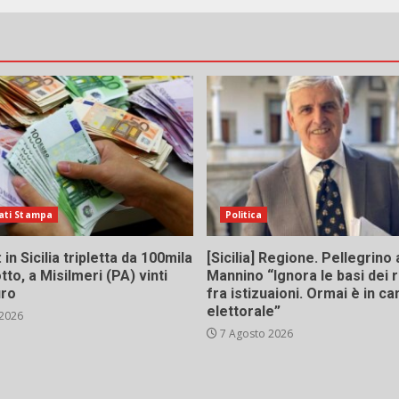
ati Stampa
Politica
in Sicilia tripletta da 100mila
[Sicilia] Regione. Pellegrino 
tto, a Misilmeri (PA) vinti
Mannino “Ignora le basi dei 
uro
fra istizuaioni. Ormai è in 
elettorale”
 2026
7 Agosto 2026