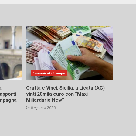
Comunicati Stampa
a
Gratta e Vinci, Sicilia: a Licata (AG)
rapporti
vinti 20mila euro con “Maxi
campagna
Miliardario New”
6 Agosto 2026